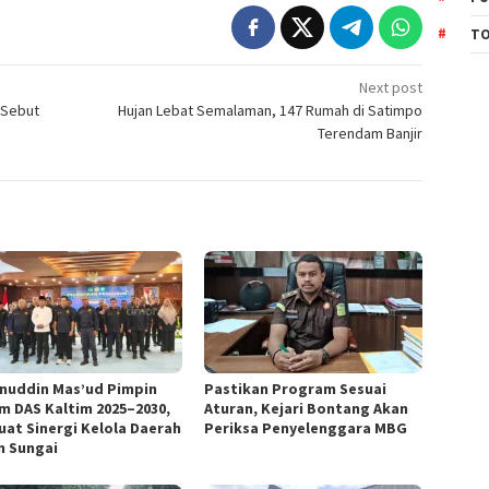
TO
Next post
 Sebut
Hujan Lebat Semalaman, 147 Rumah di Satimpo
Terendam Banjir
nuddin Mas’ud Pimpin
Pastikan Program Sesuai
m DAS Kaltim 2025–2030,
Aturan, Kejari Bontang Akan
uat Sinergi Kelola Daerah
Periksa Penyelenggara MBG
an Sungai