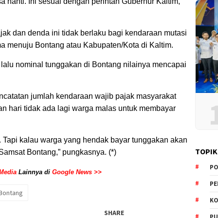
sa nanti. Ini sesuai dengan perintah Gubernur Kaltim,”
ak dan denda ini tidak berlaku bagi kendaraan mutasi
ama menuju Bontang atau Kabupaten/Kota di Kaltim.
lalu nominal tunggakan di Bontang nilainya mencapai
encatatan jumlah kendaraan wajib pajak masyarakat
an hari tidak ada lagi warga malas untuk membayar
u. Tapi kalau warga yang hendak bayar tunggakan akan
TOPIK
 Samsat Bontang,” pungkasnya. (*)
PO
Media
Lainnya di
Google News >>
PE
Bontang
KO
SHARE
PU