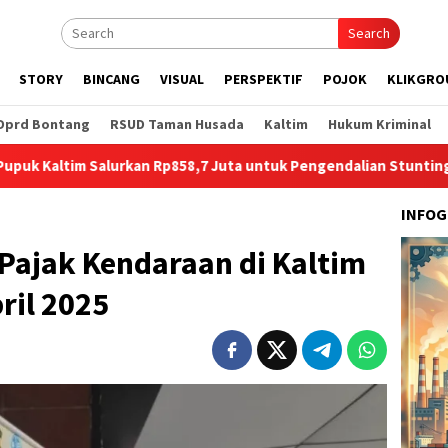
Search
STORY
BINCANG
VISUAL
PERSPEKTIF
POJOK
KLIKGRO
Dprd Bontang
RSUD Taman Husada
Kaltim
Hukum Kriminal
Salurkan Rp858,7 Juta untuk Pengendalian Stunting di Kota Bon
INFOG
Pajak Kendaraan di Kaltim
ril 2025