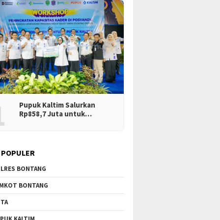
1
Pupuk Kaltim Salurkan
Rp858,7 Juta untuk…
 POPULER
LRES BONTANG
MKOT BONTANG
TA
PUK KALTIM