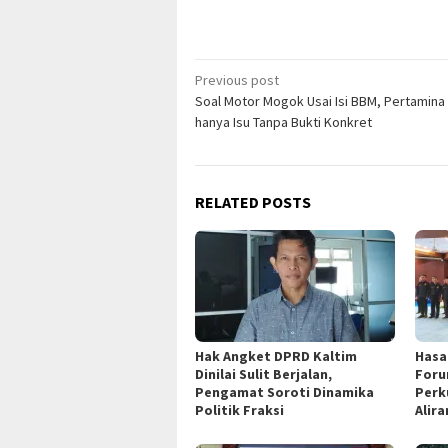
Post
Previous post
Soal Motor Mogok Usai Isi BBM, Pertamina
navigation
hanya Isu Tanpa Bukti Konkret
RELATED POSTS
Hak Angket DPRD Kaltim
Hasa
Dinilai Sulit Berjalan,
Foru
Pengamat Soroti Dinamika
Perk
Politik Fraksi
Alir