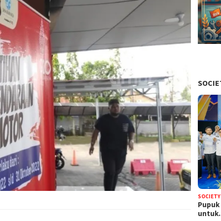
SOCIE
SOCIETY
Pupuk 
untu