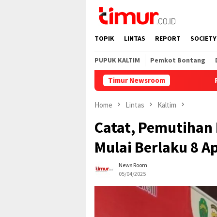
Skip
to
content
TOPIK
LINTAS
REPORT
SOCIETY
PUPUK KALTIM
Pemkot Bontang
Timur Newsroom
Pupuk Kaltim 
Home
Lintas
Kaltim
Catat, Pemutihan 
Mulai Berlaku 8 Ap
News Room
05/04/2025