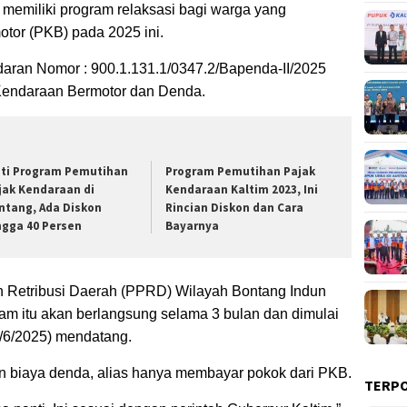
m memiliki program relaksasi bagi warga yang
or (PKB) pada 2025 ini.
daran Nomor : 900.1.131.1/0347.2/Bapenda-II/2025
endaraan Bermotor dan Denda.
uti Program Pemutihan
Program Pemutihan Pajak
jak Kendaraan di
Kendaraan Kaltim 2023, Ini
ntang, Ada Diskon
Rincian Diskon dan Cara
ngga 40 Persen
Bayarnya
 Retribusi Daerah (PPRD) Wilayah Bontang Indun
am itu akan berlangsung selama 3 bulan dan dimulai
0/6/2025) mendatang.
 biaya denda, alias hanya membayar pokok dari PKB.
TERP