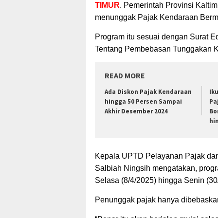
TIMUR
. Pemerintah Provinsi Kalti
menunggak Pajak Kendaraan Bermot
Program itu sesuai dengan Surat E
Tentang Pembebasan Tunggakan K
READ MORE
Ada Diskon Pajak Kendaraan
Ik
hingga 50 Persen Sampai
Pa
Akhir Desember 2024
Bo
hi
Kepala UPTD Pelayanan Pajak dan
Salbiah Ningsih mengatakan, progr
Selasa (8/4/2025) hingga Senin (3
Penunggak pajak hanya dibebaskan