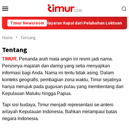
Skip
Mobile
to
Menu
content
t Jadwalnya, Ini Pelayaran Kapal dari Pelabuhan Loktuan Selama J
Timur Newsroom
Home
Tentang
Tentang
TIMUR.
Penanda arah mata angin ini resmi jadi nama.
Persisnya majalah dan
daring
yang setia menyajikan
informasi bagi Anda. Nama ini tentu tidak asing. Dalam
konteks geografis, pembagian zona waktu, Timur sejatinya
hanya merujuk pada gugusan pulau yang membentang dari
Kepulauan Maluku hingga Papua.
Tapi sisi budaya, Timur menjadi representasi se-antero
wilayah Kepulauan Indonesia. Bahkan melampaui batas
negara Indonesia.