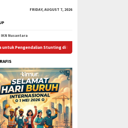
FRIDAY, AUGUST 7, 2026
UP
IKN Nusantara
n Stunting di Kota Bontang
Catat Jadwalnya, Ini Pelayar
RAFIS