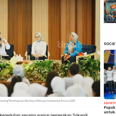
SOCIE
 Dorong Perempuan Berdaya Menuju Indonesia Emas 2045
SOCIETY
Pupuk 
untu
kepedulian sesama warnai pergerakan Srikandi