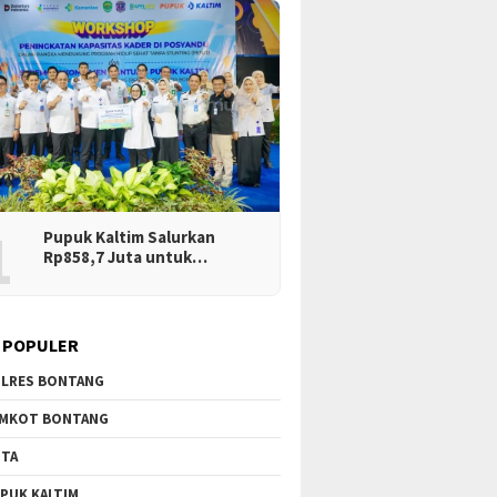
1
Pupuk Kaltim Salurkan
Rp858,7 Juta untuk…
 POPULER
LRES BONTANG
MKOT BONTANG
TA
PUK KALTIM