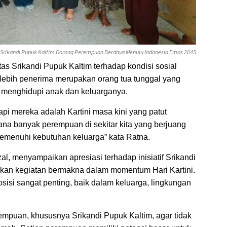
 Srikandi Pupuk Kaltim Dorong Perempuan Berdaya Menuju Indonesia Emas 2045
tas Srikandi Pupuk Kaltim terhadap kondisi sosial
rlebih penerima merupakan orang tua tunggal yang
k menghidupi anak dan keluarganya.
api mereka adalah Kartini masa kini yang patut
a banyak perempuan di sekitar kita yang berjuang
emenuhi kebutuhan keluarga” kata Ratna.
al, menyampaikan apresiasi terhadap inisiatif Srikandi
rkan kegiatan bermakna dalam momentum Hari Kartini.
sisi sangat penting, baik dalam keluarga, lingkungan
empuan, khususnya Srikandi Pupuk Kaltim, agar tidak