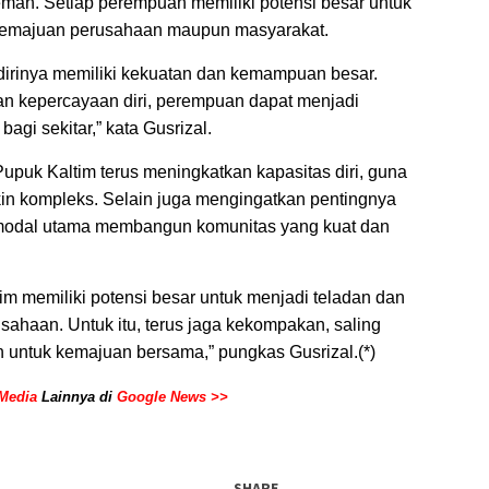
emah. Setiap perempuan memiliki potensi besar untuk
 kemajuan perusahaan maupun masyarakat.
irinya memiliki kekuatan dan kemampuan besar.
n kepercayaan diri, perempuan dapat menjadi
agi sekitar,” kata Gusrizal.
Pupuk Kaltim terus meningkatkan kapasitas diri, guna
n kompleks. Selain juga mengingatkan pentingnya
i modal utama membangun komunitas yang kuat dan
im memiliki potensi besar untuk menjadi teladan dan
ahaan. Untuk itu, terus jaga kekompakan, saling
n untuk kemajuan bersama,” pungkas Gusrizal.(*)
Media
Lainnya di
Google News >>
SHARE