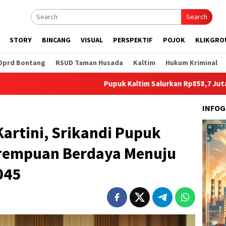
Search
STORY
BINCANG
VISUAL
PERSPEKTIF
POJOK
KLIKGRO
Dprd Bontang
RSUD Taman Husada
Kaltim
Hukum Kriminal
Pupuk Kaltim Salurkan Rp858,7 Juta untuk Pengendalia
INFOG
artini, Srikandi Pupuk
erempuan Berdaya Menuju
045