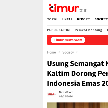
Skip
to
content
TOPIK
LINTAS
REPORT
SOCIETY
PUPUK KALTIM
Pemkot Bontang
Timur Newsroom
Home
Society
Usung Semangat K
Kaltim Dorong P
Indonesia Emas 2
News Room
08/05/2026