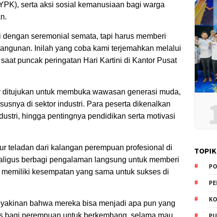
YPK), serta aksi sosial kemanusiaan bagi warga
n.
ai dengan seremonial semata, tapi harus memberi
ngunan. Inilah yang coba kami terjemahkan melalui
 saat puncak peringatan Hari Kartini di Kantor Pusat
 ditujukan untuk membuka wawasan generasi muda,
ususnya di sektor industri. Para peserta dikenalkan
dustri, hingga pentingnya pendidikan serta motivasi
ur teladan dari kalangan perempuan profesional di
TOPIK
kaligus berbagi pengalaman langsung untuk memberi
PO
memiliki kesempatan yang sama untuk sukses di
PE
KO
 keyakinan bahwa mereka bisa menjadi apa pun yang
tas bagi perempuan untuk berkembang, selama mau
PU