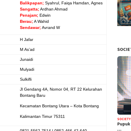
Balikpapan;
Syahrul, Faiqa Hamdan, Agnes
Sangatta;
Ardhan Ahmad
Penajam;
Edwin
Berau;
A Wahid
Sendawar;
Avrand W
H Jafar
SOCIE
M As’ad
Junaidi
Mulyadi
Sulkifli
Jl Gendang 4A, Nomor 04, RT 22 Kelurahan
Bontang Baru
Kecamatan Bontang Utara –
Kota Bontang
Kalimantan Timur 75311
SOCIETY
Pupuk 
…
0821-5562-7514 | 0852-466-42-640