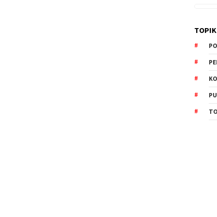
TOPIK
PO
PE
KO
PU
TO