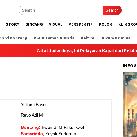
Search
STORY
BINCANG
VISUAL
PERSPEKTIF
POJOK
KLIKGRO
Dprd Bontang
RSUD Taman Husada
Kaltim
Hukum Kriminal
Catat Jadwalnya, Ini Pelayaran Kapal dari Pelabuhan Lok
INFOG
Yulianti Basri
Revo Adi M
Bontang;
Irwan B, M Rifki, Ikwal
Samarinda;
Yoyok Sudarma