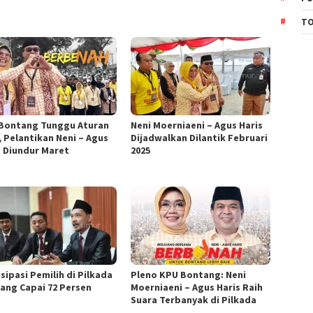
TO
Bontang Tunggu Aturan
Neni Moerniaeni – Agus Haris
, Pelantikan Neni – Agus
Dijadwalkan Dilantik Februari
s Diundur Maret
2025
sipasi Pemilih di Pilkada
Pleno KPU Bontang: Neni
ang Capai 72 Persen
Moerniaeni – Agus Haris Raih
Suara Terbanyak di Pilkada