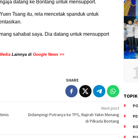
ngaja datang ke Bontang untuk mensupport.
uen Tsang itu, rela mencetak spanduk untuk
ntasikan.
mang sahabat saya. Dia datang untuk mensupport
Media
Lainnya di
Google News >>
SHARE
TOPIK
PO
Next post
timis
Didampingi Putranya ke TPS, Najirah Yakin Menang
PE
di Pilkada Bontang
KO
PU