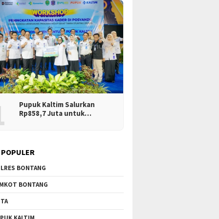
1
Pupuk Kaltim Salurkan
Rp858,7 Juta untuk…
 POPULER
LRES BONTANG
MKOT BONTANG
TA
PUK KALTIM