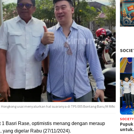
SOCIE
i Hongkong usai menyalurkan hal suaranya di TPS 005 Bontang Baru/M Rifki
SOCIETY
t 1 Basri Rase, optimistis menang dengan meraup
Pupuk 
untu
, yang digelar Rabu (27/11/2024).