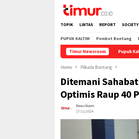
Skip
to
content
TOPIK
LINTAS
REPORT
SOCIETY
PUPUK KALTIM
Pemkot Bontang
Timur Newsroom
Pupuk Kaltim Salurkan 
Home
Pilkada Bontang
Ditemani Sahabat 
Optimis Raup 40 
News Room
27/11/2024