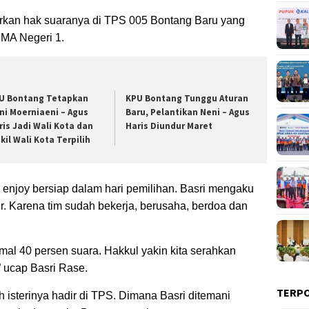
urkan hak suaranya di TPS 005 Bontang Baru yang
SMA Negeri 1.
U Bontang Tetapkan
KPU Bontang Tunggu Aturan
ni Moerniaeni – Agus
Baru, Pelantikan Neni – Agus
ris Jadi Wali Kota dan
Haris Diundur Maret
kil Wali Kota Terpilih
 enjoy bersiap dalam hari pemilihan. Basri mengaku
. Karena tim sudah bekerja, berusaha, berdoa dan
mal 40 persen suara. Hakkul yakin kita serahkan
 ucap Basri Rase.
TERP
h isterinya hadir di TPS. Dimana Basri ditemani