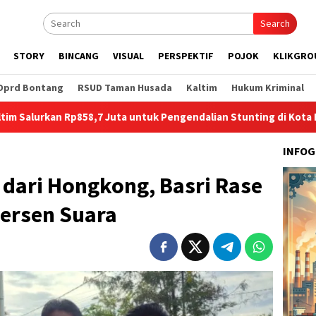
Search
STORY
BINCANG
VISUAL
PERSPEKTIF
POJOK
KLIKGRO
Dprd Bontang
RSUD Taman Husada
Kaltim
Hukum Kriminal
Rp858,7 Juta untuk Pengendalian Stunting di Kota Bontang
INFOG
dari Hongkong, Basri Rase
Persen Suara