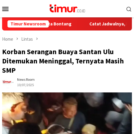
Skip
Mobile
to
Menu
content
tunting di Kota Bontang
Timur Newsroom
Catat Jadwalnya, Ini Pelayaran 
Home
Lintas
Korban Serangan Buaya Santan Ulu
Ditemukan Meninggal, Ternyata Masih
SMP
News Room
10/07/2025