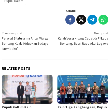
Pupuk Kaltim
SHARE
Post
Previous post
Next post
Pererat Silaturahmi Antar Warga,
Kalah Versi Hitung Cepat di Pilkada
navigation
Bontang Kuala Hidupkan Budaya
Bontang, Basri Rase Akui Legawa
‘Membeko’
RELATED POSTS
Pupuk Kaltim Raih
Raih Tiga Penghargaan, Pupuk