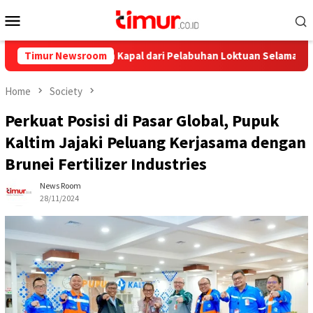
Skip
Mobile
to
Menu
content
 Pelayaran Kapal dari Pelabuhan Loktuan Selama Juli 2026
Timur Newsroom
Home
Society
Perkuat Posisi di Pasar Global, Pupuk
Kaltim Jajaki Peluang Kerjasama dengan
Brunei Fertilizer Industries
News Room
28/11/2024