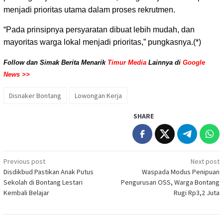
menjadi prioritas utama dalam proses rekrutmen.
“Pada prinsipnya persyaratan dibuat lebih mudah, dan
mayoritas warga lokal menjadi prioritas,” pungkasnya.(*)
Follow dan Simak Berita Menarik
Timur Media
Lainnya di
Google
News >>
Disnaker Bontang
Lowongan Kerja
SHARE
Post
Previous post
Next post
Disdikbud Pastikan Anak Putus
Waspada Modus Penipuan
navigation
Sekolah di Bontang Lestari
Pengurusan OSS, Warga Bontang
Kembali Belajar
Rugi Rp3,2 Juta