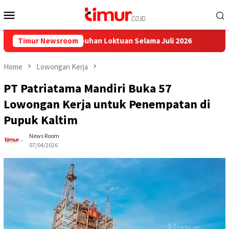
Skip
Mobile
to
Menu
content
pal dari Pelabuhan Loktuan Selama Juli 2026
Timur Newsroom
Pupuk Kaltim
Home
Lowongan Kerja
PT Patriatama Mandiri Buka 57
Lowongan Kerja untuk Penempatan di
Pupuk Kaltim
News Room
07/04/2026