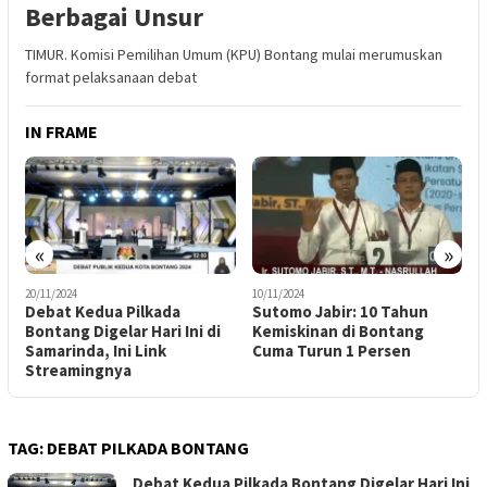
Berbagai Unsur
TIMUR. Komisi Pemilihan Umum (KPU) Bontang mulai merumuskan
format pelaksanaan debat
IN FRAME
«
»
20/11/2024
10/11/2024
1
Debat Kedua Pilkada
Sutomo Jabir: 10 Tahun
M
Bontang Digelar Hari Ini di
Kemiskinan di Bontang
K
Samarinda, Ini Link
Cuma Turun 1 Persen
T
Streamingnya
TAG:
DEBAT PILKADA BONTANG
Debat Kedua Pilkada Bontang Digelar Hari Ini