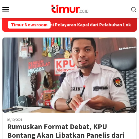
Skip
Mobile
to
Menu
content
t Jadwalnya, Ini Pelayaran Kapal dari Pelabuhan Loktuan Selama J
Timur Newsroom
08/10/2024
Rumuskan Format Debat, KPU
Bontang Akan Libatkan Panelis dari