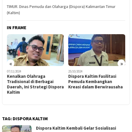
TIMUR. Dinas Pemuda dan Olaharga (Dispora) Kalimantan Timur
(Kaltim)
IN FRAME
«
»
07/11/2024
25/10/2024
0
Kenalkan Olahraga
Dispora Kaltim Fasilitasi
A
Tradisional di Berbagai
Pemuda Kembangkan
K
Daerah, Ini Strategi Dispora
Kreasi dalam Berwirausaha
G
Kaltim
TAG:
DISPORA KALTIM
Dispora Kaltim Kembali Gelar Sosialisasi