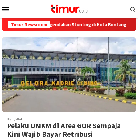
Skip
Mobile
to
Menu
content
 Juta untuk Pengendalian Stunting di Kota Bontang
Timur Newsroom
Cata
08/11/2024
Pelaku UMKM di Area GOR Sempaja
Kini Wajib Bayar Retribusi