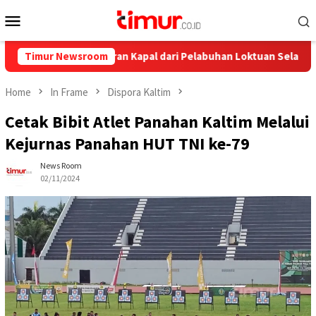
Skip
Mobile
to
Menu
content
, Ini Pelayaran Kapal dari Pelabuhan Loktuan Selama Juli 2026
Timur Newsroom
Home
In Frame
Dispora Kaltim
Cetak Bibit Atlet Panahan Kaltim Melalui
Kejurnas Panahan HUT TNI ke-79
News Room
02/11/2024