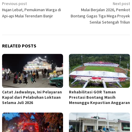
Post
Previous post
Next post
Hujan Lebat, Pemukiman Warga di
Mulai Berjalan 2026, Pemkot
navigation
Api-api Mulai Terendam Banjir
Bontang Gagas Tiga Mega Proyek
Senilai Setengah Triliun
RELATED POSTS
Catat Jadwalnya, Ini Pelayaran
Rehabilitasi GOR Taman
Kapal dari Pelabuhan Loktuan
Prestasi Bontang Masih
Selama Juli 2026
Menunggu Kepastian Anggaran