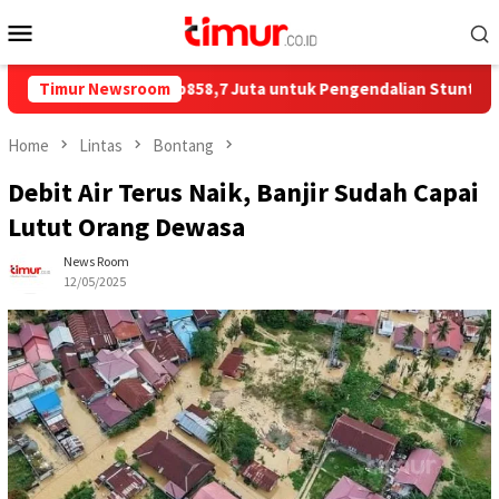
Skip
Mobile
to
Menu
content
m Salurkan Rp858,7 Juta untuk Pengendalian Stunting di Kota B
Timur Newsroom
Home
Lintas
Bontang
Debit Air Terus Naik, Banjir Sudah Capai
Lutut Orang Dewasa
News Room
12/05/2025