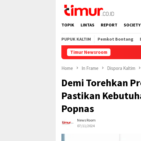
Skip
to
content
TOPIK
LINTAS
REPORT
SOCIETY
PUPUK KALTIM
Pemkot Bontang
Timur Newsroom
Home
In Frame
Dispora Kaltim
Demi Torehkan Pre
Pastikan Kebutuh
Popnas
News Room
07/11/2024