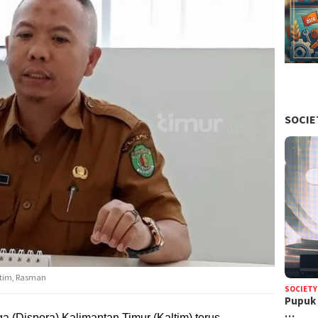
SOCIE
ltim, Rasman
SOCIETY
Pupuk 
…
a (Dispora) Kalimantan Timur (Kaltim)
terus