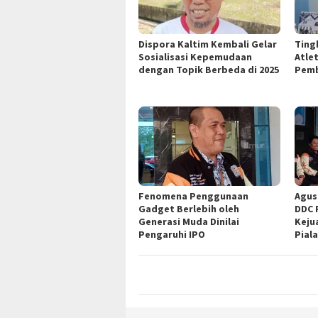
Dispora Kaltim Kembali Gelar
Ting
Sosialisasi Kepemudaan
Atle
dengan Topik Berbeda di 2025
Pem
Fenomena Penggunaan
Agus
Gadget Berlebih oleh
DDC 
Generasi Muda Dinilai
Keju
Pengaruhi IPO
Pial