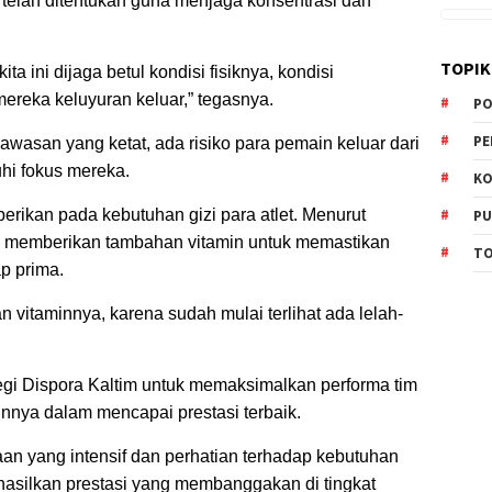
g telah ditentukan guna menjaga konsentrasi dan
TOPIK
a ini dijaga betul kondisi fisiknya, kondisi
ereka keluyuran keluar,” tegasnya.
PO
PE
asan yang ketat, ada risiko para pemain keluar dari
hi fokus mereka.
KO
iberikan pada kebutuhan gizi para atlet. Menurut
PU
 memberikan tambahan vitamin untuk memastikan
TO
p prima.
n vitaminnya, karena sudah mulai terlihat ada lelah-
tegi Dispora Kaltim untuk memaksimalkan performa tim
nnya dalam mencapai prestasi terbaik.
n yang intensif dan perhatian terhadap kebutuhan
hasilkan prestasi yang membanggakan di tingkat