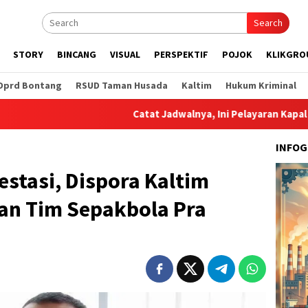
Search
STORY
BINCANG
VISUAL
PERSPEKTIF
POJOK
KLIKGRO
Dprd Bontang
RSUD Taman Husada
Kaltim
Hukum Kriminal
Catat Jadwalnya, Ini Pelayaran Kapal dari Pelabuh
INFOG
stasi, Dispora Kaltim
an Tim Sepakbola Pra