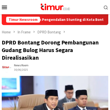
Skip
Mobile
to
Menu
content
,7 Juta untuk Pengendalian Stunting di Kota Bontang
Timur Newsroom
Ca
Home
In Frame
DPRD Bontang
DPRD Bontang Dorong Pembangunan
Gudang Bulog Harus Segara
Direalisasikan
News Room
30/06/2025