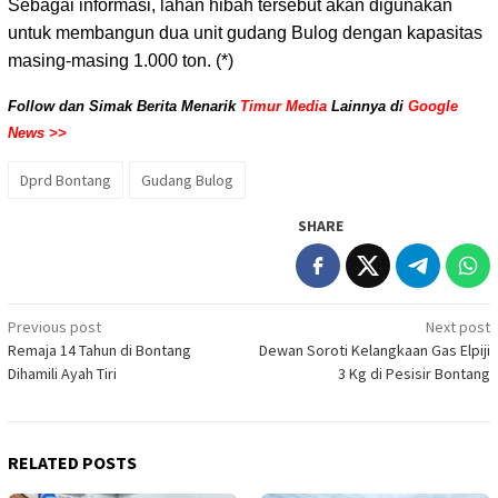
Sebagai informasi, lahan hibah tersebut akan digunakan
untuk membangun dua unit gudang Bulog dengan kapasitas
masing-masing 1.000 ton. (*)
Follow dan Simak Berita Menarik
Timur Media
Lainnya di
Google
News >>
Dprd Bontang
Gudang Bulog
SHARE
Post
Previous post
Next post
Remaja 14 Tahun di Bontang
Dewan Soroti Kelangkaan Gas Elpiji
navigation
Dihamili Ayah Tiri
3 Kg di Pesisir Bontang
RELATED POSTS