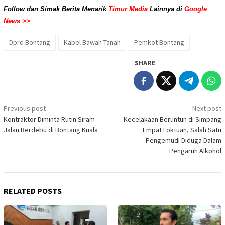
Follow dan Simak Berita Menarik
Timur Media
Lainnya di
Google
News >>
Dprd Bontang
Kabel Bawah Tanah
Pemkot Bontang
SHARE
Post
Previous post
Next post
Kontraktor Diminta Rutin Siram
Kecelakaan Beruntun di Simpang
navigation
Jalan Berdebu di Bontang Kuala
Empat Loktuan, Salah Satu
Pengemudi Diduga Dalam
Pengaruh Alkohol
RELATED POSTS