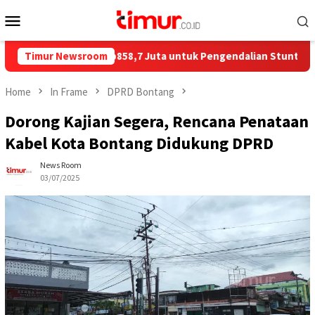
Skip
Mobile
to
Menu
content
 Salurkan Rp858,7 Juta untuk Pengendalian Stunting di Kota Bo
Timur Newsroom
Home
In Frame
DPRD Bontang
Dorong Kajian Segera, Rencana Penataan
Kabel Kota Bontang Didukung DPRD
News Room
03/07/2025