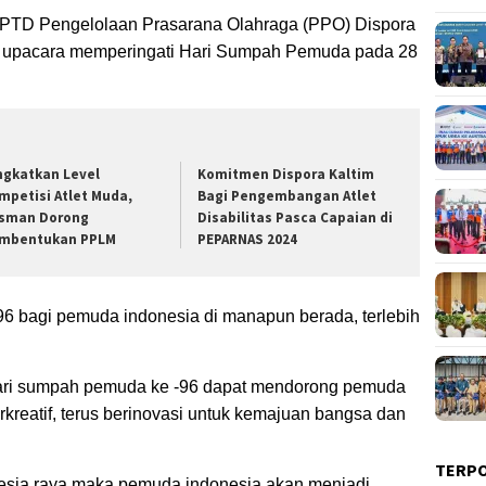
UPTD Pengelolaan Prasarana Olahraga (PPO) Dispora
an upacara memperingati Hari Sumpah Pemuda pada 28
ngkatkan Level
Komitmen Dispora Kaltim
mpetisi Atlet Muda,
Bagi Pengembangan Atlet
sman Dorong
Disabilitas Pasca Capaian di
mbentukan PPLM
PEPARNAS 2024
6 bagi pemuda indonesia di manapun berada, terlebih
ari sumpah pemuda ke -96 dapat mendorong pemuda
erkreatif, terus berinovasi untuk kemajuan bangsa dan
TERP
esia raya maka pemuda indonesia akan menjadi