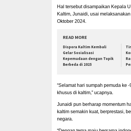
Hal tersebut disampaikan Kepala 
Kaltim, Junaidi, usai melaksanak
Oktober 2024.
READ MORE
Dispora Kaltim Kembali
Ti
Gelar Sosialisasi
Ko
Kepemudaan dengan Topik
Ra
Berbeda di 2025
Pe
“Selamat hari sumpah pemuda ke -9
khusus di kaltim,” ucapnya.
Junaidi pun berharap momentum h
kaltim semakin kuat, berprestasi, b
negara.
“Dengan tema maju bersama indon