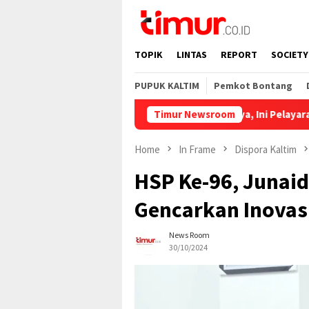
Skip
to
content
TOPIK
LINTAS
REPORT
SOCIETY
PUPUK KALTIM
Pemkot Bontang
Catat Jadwalnya, Ini Pelayaran Kapal dar
Timur Newsroom
Home
In Frame
Dispora Kaltim
HSP Ke-96, Junai
Gencarkan Inovas
News Room
30/10/2024