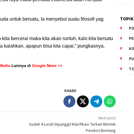
TOPIK
da untuk bersatu, Ia menyebut suatu filosofi yag
PO
PE
lo kita bercerai maka kita akan runtuh, kalo kita bersatu
ita kalahkan, apapun bisa kita capai,” pungkasnya.
KO
PU
Media
Lainnya di
Google News >>
TO
SHARE
Next post
Sudah 4 Lurah Dipanggil Klarifikasi Terkait Bimtek
Pemkot Bontang