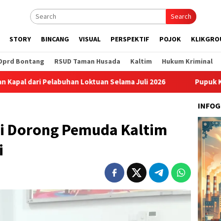
Search
STORY
BINCANG
VISUAL
PERSPEKTIF
POJOK
KLIKGRO
Dprd Bontang
RSUD Taman Husada
Kaltim
Hukum Kriminal
i Pelabuhan Loktuan Selama Juli 2026
Pupuk Kaltim Raih 
INFOG
di Dorong Pemuda Kaltim
i