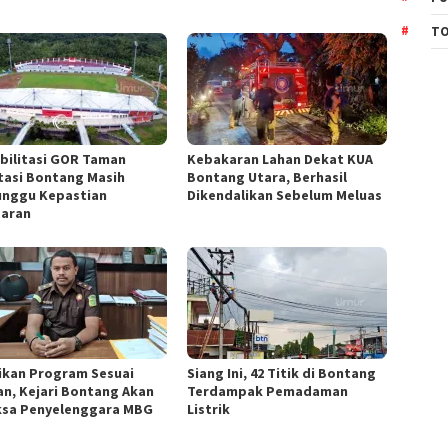
TO
bilitasi GOR Taman
Kebakaran Lahan Dekat KUA
tasi Bontang Masih
Bontang Utara, Berhasil
nggu Kepastian
Dikendalikan Sebelum Meluas
aran
ikan Program Sesuai
Siang Ini, 42 Titik di Bontang
an, Kejari Bontang Akan
Terdampak Pemadaman
ksa Penyelenggara MBG
Listrik