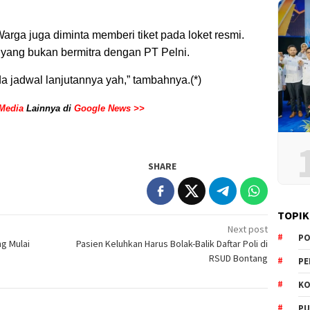
arga juga diminta memberi tiket pada loket resmi.
 yang bukan bermitra dengan PT Pelni.
da jadwal lanjutannya yah,” tambahnya.(*)
Media
Lainnya di
Google News >>
SHARE
TOPIK
Next post
PO
g Mulai
Pasien Keluhkan Harus Bolak-Balik Daftar Poli di
RSUD Bontang
PE
KO
PU