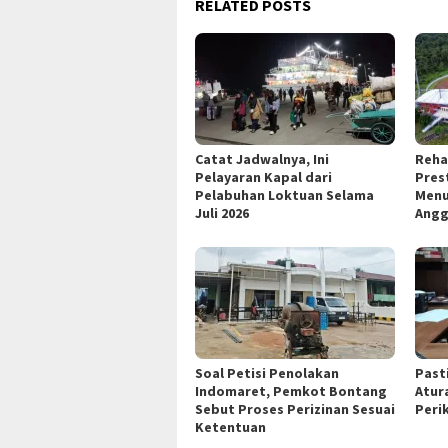
RELATED POSTS
Catat Jadwalnya, Ini
Reha
Pelayaran Kapal dari
Pres
Pelabuhan Loktuan Selama
Menu
Juli 2026
Angg
Soal Petisi Penolakan
Past
Indomaret, Pemkot Bontang
Atur
Sebut Proses Perizinan Sesuai
Peri
Ketentuan