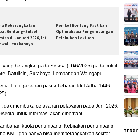
ma Keberangkatan
Pemkot Bontang Pastikan
pal Bontang–Sulsel
Optimalisasi Pengembangan
rsisa di Januari 2026, Ini
Pelabuhan Loktuan
dwal Lengkapnya
 yang berangkat pada Selasa (10/6/2025) pada pukul
are, Batulicin, Surabaya, Lembar dan Waingapu.
edia. Itu juga sehari pasca Lebaran Idul Adha 1446
25).
a tidak membuka pelayanan pelayaran pada Juni 2026.
rsedia untuk informasi akan diberitahu.
da tambahan kuota penumpang. Kebijakan penumpang
TERP
ana KM Egon hanya bisa memberangkatkan sekitar