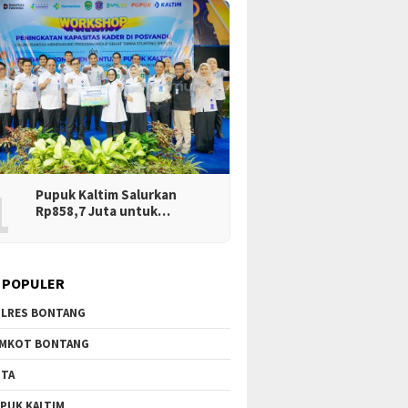
1
Pupuk Kaltim Salurkan
Rp858,7 Juta untuk…
 POPULER
LRES BONTANG
MKOT BONTANG
TA
PUK KALTIM