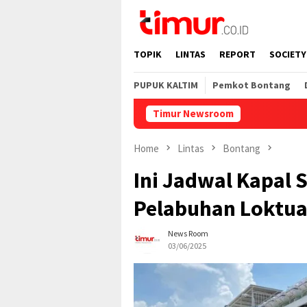
Skip
to
content
TOPIK
LINTAS
REPORT
SOCIETY
PUPUK KALTIM
Pemkot Bontang
Timur Newsroom
Home
Lintas
Bontang
Ini Jadwal Kapal 
Pelabuhan Loktu
News Room
03/06/2025