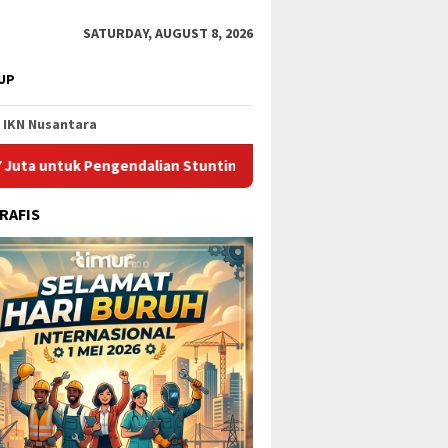
SATURDAY, AUGUST 8, 2026
UP
IKN Nusantara
 Pengendalian Stunting di Kota Bontang
Catat Jadwalnya
RAFIS