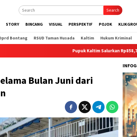
Search
STORY
BINCANG
VISUAL
PERSPEKTIF
POJOK
KLIKGRO
Dprd Bontang
RSUD Taman Husada
Kaltim
Hukum Kriminal
Pupuk Kaltim Salurkan Rp858,7 Juta untuk
INFOG
Selama Bulan Juni dari
an