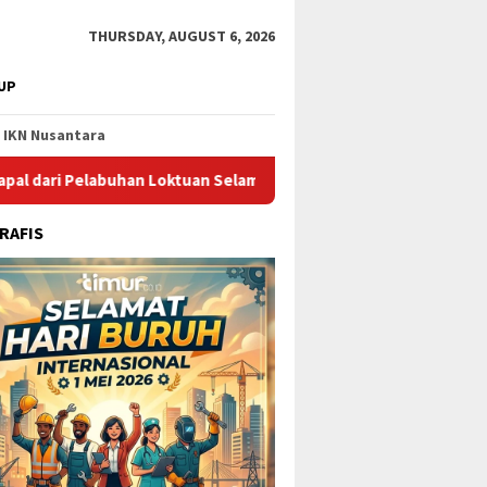
THURSDAY, AUGUST 6, 2026
UP
IKN Nusantara
buhan Loktuan Selama Juli 2026
Pupuk Kaltim Raih Pengh
RAFIS