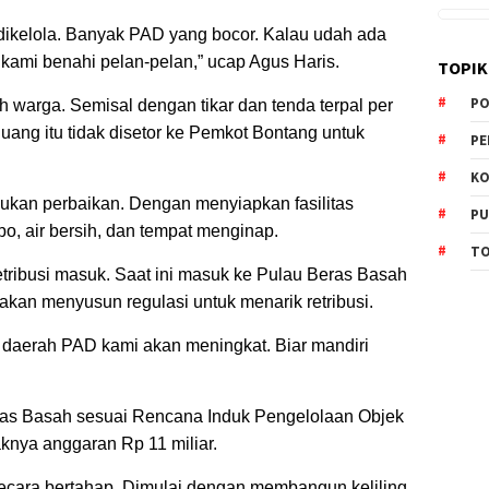
s dikelola. Banyak PAD yang bocor. Kalau udah ada
 kami benahi pelan-pelan,” ucap Agus Haris.
TOPIK
PO
h warga. Semisal dengan tikar dan tenda terpal per
ang itu tidak disetor ke Pemkot Bontang untuk
PE
KO
ukan perbaikan. Dengan menyiapkan fasilitas
PU
o, air bersih, dan tempat menginap.
TO
etribusi masuk. Saat ini masuk ke Pulau Beras Basah
 akan menyusun regulasi untuk menarik retribusi.
 daerah PAD kami akan meningkat. Biar mandiri
as Basah sesuai Rencana Induk Pengelolaan Objek
nya anggaran Rp 11 miliar.
ecara bertahap. Dimulai dengan membangun keliling