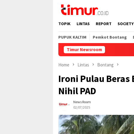
Skip
to
content
TOPIK
LINTAS
REPORT
SOCIETY
PUPUK KALTIM
Pemkot Bontang
Timur Newsroom
Home
Lintas
Bontang
Ironi Pulau Beras
Nihil PAD
News Room
02/07/2025