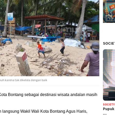
SOCIE
muh karena tak dikelola dengan baik
Kota Bontang sebagai destinasi wisata andalan
masih
SOCIETY
Pupuk 
auan langsung Wakil Wali Kota Bontang Agus Haris,
…