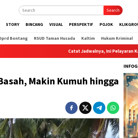
Search
STORY
BINCANG
VISUAL
PERSPEKTIF
POJOK
KLIKGRO
Dprd Bontang
RSUD Taman Husada
Kaltim
Hukum Kriminal
Catat Jadwalnya, Ini Pelayaran Kapal dari Pela
INFOG
 Basah, Makin Kumuh hingga