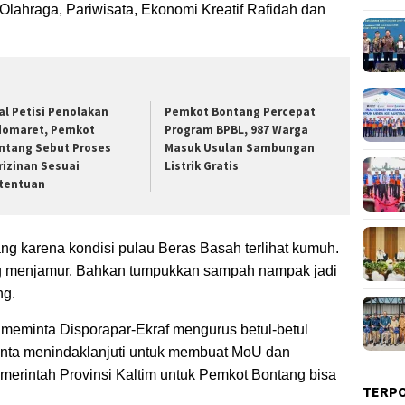
lahraga, Pariwisata, Ekonomi Kreatif Rafidah dan
al Petisi Penolakan
Pemkot Bontang Percepat
domaret, Pemkot
Program BPBL, 987 Warga
ntang Sebut Proses
Masuk Usulan Sambungan
rizinan Sesuai
Listrik Gratis
tentuan
ng karena kondisi pulau Beras Basah terlihat kumuh.
ng menjamur. Bahkan tumpukkan sampah nampak jadi
ng.
a meminta Disporapar-Ekraf mengurus betul-betul
inta menindaklanjuti untuk membuat MoU dan
merintah Provinsi Kaltim untuk Pemkot Bontang bisa
TERP