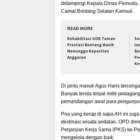
didampingi Kepala Dinas Pemuda, O
Camat Bontang Selatan Kamsal.
READ MORE
Rehabilitasi GOR Taman
So
Prestasi Bontang Masih
In
Menunggu Kepastian
Bo
Anggaran
Pe
Ke
Di pintu masuk Agus Haris tercenga
Banyak tenda terpal milik pedaga
pemandangan awal para pengunju
Pria yang kerap di sapa AH ini jug
destinasi wisata andalan. OPD dim
Perjanjian Kerja Sama (PKS) ke Pe
mengelola dengan baik.