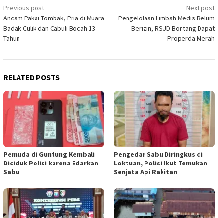
Post
Previous post
Next post
Ancam Pakai Tombak, Pria di Muara
Pengelolaan Limbah Medis Belum
navigation
Badak Culik dan Cabuli Bocah 13
Berizin, RSUD Bontang Dapat
Tahun
Properda Merah
RELATED POSTS
Pemuda di Guntung Kembali
Pengedar Sabu Diringkus di
Diciduk Polisi karena Edarkan
Loktuan, Polisi Ikut Temukan
Sabu
Senjata Api Rakitan