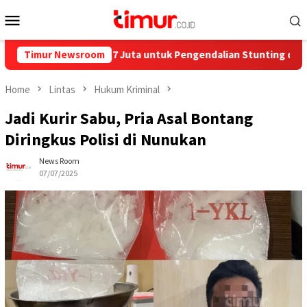
Skip
Mobile
to
Menu
content
rkan Rp858,7 Juta untuk Pengendalian Stunting di Kota Bontang
Timur Newsroom
Home
Lintas
Hukum Kriminal
Jadi Kurir Sabu, Pria Asal Bontang
Diringkus Polisi di Nunukan
News Room
07/07/2025