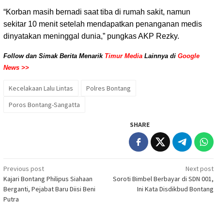
“Korban masih bernadi saat tiba di rumah sakit, namun
sekitar 10 menit setelah mendapatkan penanganan medis
dinyatakan meninggal dunia,” pungkas AKP Rezky.
Follow dan Simak Berita Menarik
Timur Media
Lainnya di
Google
News >>
Kecelakaan Lalu Lintas
Polres Bontang
Poros Bontang-Sangatta
SHARE
Post
Previous post
Next post
Kajari Bontang Philipus Siahaan
Soroti Bimbel Berbayar di SDN 001,
navigation
Berganti, Pejabat Baru Diisi Beni
Ini Kata Disdikbud Bontang
Putra