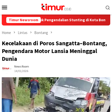
Skip
Mobile
to
Menu
content
8,7 Juta untuk Pengendalian Stunting di Kota Bontang
Timur Newsroom
C
Home
Lintas
Bontang
Kecelakaan di Poros Sangatta–Bontang,
Pengendara Motor Lansia Meninggal
Dunia
News Room
14/01/2026