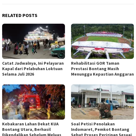
RELATED POSTS
Catat Jadwalnya, Ini Pelayaran
Rehabilitasi GOR Taman
Kapal dari Pelabuhan Loktuan
Prestasi Bontang Masih
Selama Juli 2026
Menunggu Kepastian Anggaran
Kebakaran Lahan Dekat KUA
Soal Petisi Penolakan
Bontang Utara, Berhasil
Indomaret, Pemkot Bontang
Dikendalikan Sebelum Meluas
Sebut Proses Perizinan Sesuai