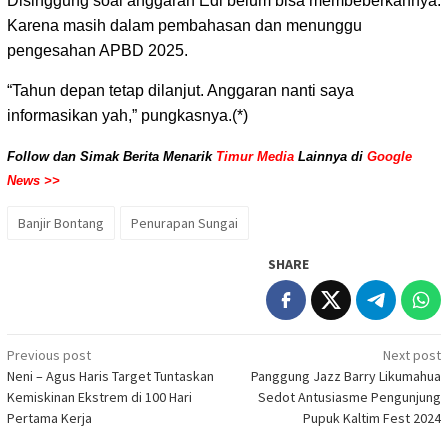
Disinggung soal anggaran Edi belum bisa membeberkannya.
Karena masih dalam pembahasan dan menunggu
pengesahan APBD 2025.
“Tahun depan tetap dilanjut. Anggaran nanti saya
informasikan yah,” pungkasnya.(*)
Follow dan Simak Berita Menarik
Timur Media
Lainnya di
Google
News >>
Banjir Bontang
Penurapan Sungai
SHARE
Post
Previous post
Next post
Neni – Agus Haris Target Tuntaskan
Panggung Jazz Barry Likumahua
navigation
Kemiskinan Ekstrem di 100 Hari
Sedot Antusiasme Pengunjung
Pertama Kerja
Pupuk Kaltim Fest 2024