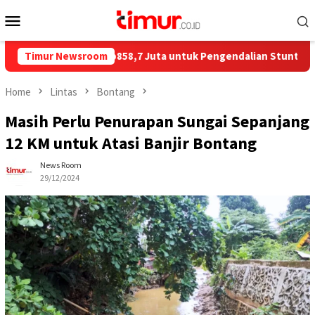
Skip
Mobile
to
Menu
content
 Salurkan Rp858,7 Juta untuk Pengendalian Stunting di Kota Bo
Timur Newsroom
Home
Lintas
Bontang
Masih Perlu Penurapan Sungai Sepanjang
12 KM untuk Atasi Banjir Bontang
News Room
29/12/2024