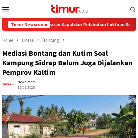
Skip
Mobile
to
Menu
content
nya, Ini Pelayaran Kapal dari Pelabuhan Loktuan Selama Juli 2026
Timur Newsroom
Home
Lintas
Bontang
Mediasi Bontang dan Kutim Soal
Kampung Sidrap Belum Juga Dijalankan
Pemprov Kaltim
News Room
19/06/2025