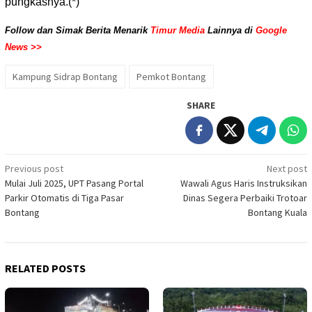
pungkasnya.(*)
Follow dan Simak Berita Menarik
Timur Media
Lainnya di
Google
News >>
Kampung Sidrap Bontang
Pemkot Bontang
SHARE
Post
Previous post
Next post
Mulai Juli 2025, UPT Pasang Portal
Wawali Agus Haris Instruksikan
navigation
Parkir Otomatis di Tiga Pasar
Dinas Segera Perbaiki Trotoar
Bontang
Bontang Kuala
RELATED POSTS