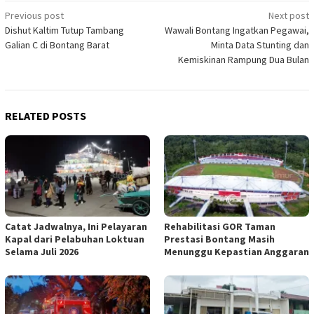
Post
Previous post
Next post
Dishut Kaltim Tutup Tambang
Wawali Bontang Ingatkan Pegawai,
navigation
Galian C di Bontang Barat
Minta Data Stunting dan
Kemiskinan Rampung Dua Bulan
RELATED POSTS
Catat Jadwalnya, Ini Pelayaran
Rehabilitasi GOR Taman
Kapal dari Pelabuhan Loktuan
Prestasi Bontang Masih
Selama Juli 2026
Menunggu Kepastian Anggaran