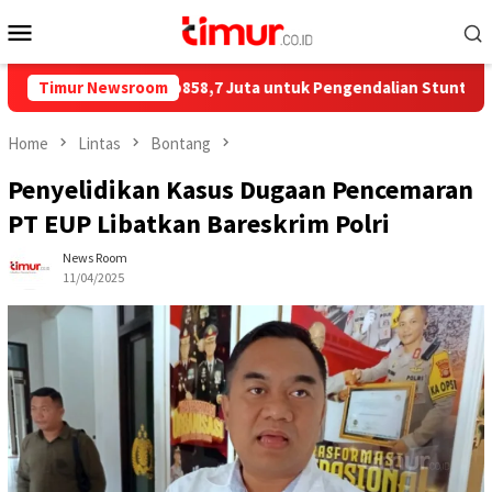
Skip
Mobile
to
Menu
content
 Salurkan Rp858,7 Juta untuk Pengendalian Stunting di Kota Bo
Timur Newsroom
Home
Lintas
Bontang
Penyelidikan Kasus Dugaan Pencemaran
PT EUP Libatkan Bareskrim Polri
News Room
11/04/2025