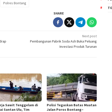
Polres Bontang
TO
SHARE
Next post
drap
Pembangunan Pabrik Soda Ash Buka Peluang
Investasi Produk Turunan
rja Sawit Tenggelam di
Polisi Tegaskan Batas Muatan
ai Santan Ulu, Tim
Jalan Poros Bontang–