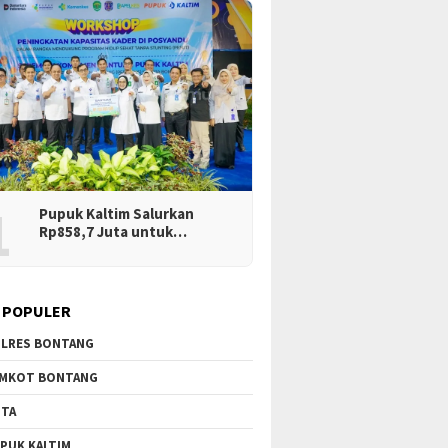
1
Pupuk Kaltim Salurkan
Rp858,7 Juta untuk…
 POPULER
LRES BONTANG
MKOT BONTANG
TA
PUK KALTIM