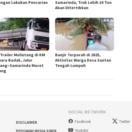
ngan Lakukan Pencarian
Samarinda, Truk Lebih 10 Ton
Akan Ditertibkan
 Trailer Melintang di KM
Banjir Terparah di 2025,
uara Badak, Jalur
Aktivitas Warga Desa Santan
ang–Samarinda Macet
Tengah Lumpuh
ang
SOCIAL NETWORK
Facebook
Twitter
DISCLAIMER
Youtube
PEDOMAN MEDIA SIBER