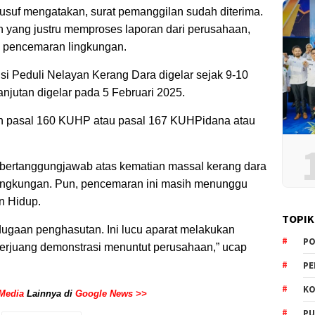
uf mengatakan, surat pemanggilan sudah diterima.
 yang justru memproses laporan dari perusahaan,
n pencemaran lingkungan.
nsi Peduli Nelayan Kerang Dara digelar sejak 9-10
anjutan digelar pada 5 Februari 2025.
 pasal 160 KUHP atau pasal 167 KUHPidana atau
bertanggungjawab atas kematian massal kerang dara
lingkungan. Pun, pencemaran ini masih menunggu
n Hidup.
TOPIK
dugaan penghasutan. Ini lucu aparat melakukan
PO
erjuang demonstrasi menuntut perusahaan,” ucap
PE
KO
Media
Lainnya di
Google News >>
PU