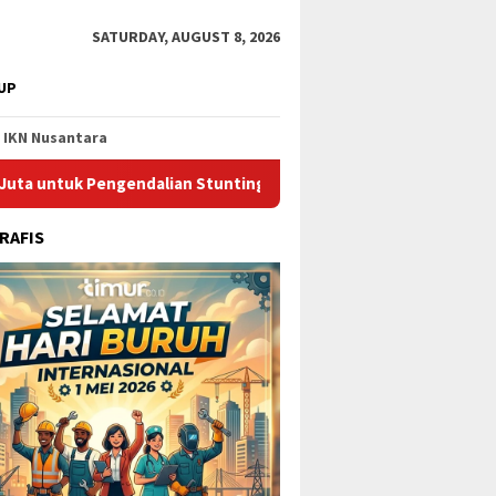
SATURDAY, AUGUST 8, 2026
UP
IKN Nusantara
ngendalian Stunting di Kota Bontang
Catat Jadwalnya, I
RAFIS