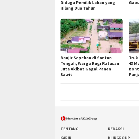
Diduga Pemilik Lahan yang
Gabu
Hilang Dua Tahun
Banjir Sepekan di Santan
Truk
Tengah, Warga Rugi Ratusan
43 M
Juta Akibat Gagal Panen
Bont
Sawit
Panj
TENTANG
REDAKSI
KARIR
KLIKGROUP