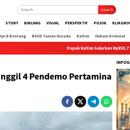
Search
STORY
BINCANG
VISUAL
PERSPEKTIF
POJOK
KLIKGRO
Dprd Bontang
RSUD Taman Husada
Kaltim
Hukum Kriminal
Pupuk Kaltim Salurkan Rp858,7 Juta untuk Pe
INFOG
anggil 4 Pendemo Pertamina