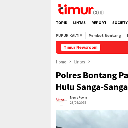
Skip
to
content
TOPIK
LINTAS
REPORT
SOCIETY
PUPUK KALTIM
Pemkot Bontang
Timur Newsroom
Home
Lintas
Polres Bontang P
Hulu Sanga-Sanga
News Room
23/06/2025