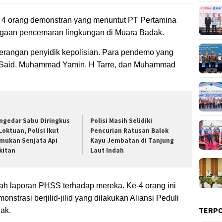
 4 orang demonstran yang menuntut PT Pertamina
gaan pencemaran lingkungan di Muara Badak.
eterangan penyidik kepolisian. Para pendemo yang
 Said, Muhammad Yamin, H Tarre, dan Muhammad
ngedar Sabu Diringkus
Polisi Masih Selidiki
Loktuan, Polisi Ikut
Pencurian Ratusan Balok
mukan Senjata Api
Kayu Jembatan di Tanjung
kitan
Laut Indah
lah laporan PHSS terhadap mereka. Ke-4 orang ini
monstrasi berjilid-jilid yang dilakukan Aliansi Peduli
TERP
ak.