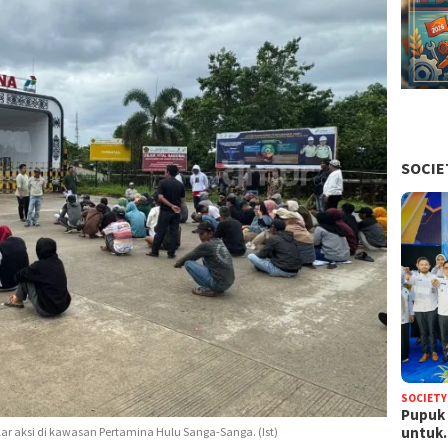
SOCIE
SOCIETY
Pupuk 
untu
ar aksi di kawasan Pertamina Hulu Sanga-Sanga. (Ist)