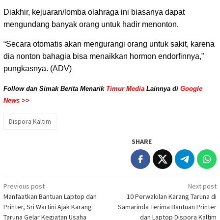
Diakhir, kejuaran/lomba olahraga ini biasanya dapat
mengundang banyak orang untuk hadir menonton.
“Secara otomatis akan mengurangi orang untuk sakit, karena
dia nonton bahagia bisa menaikkan hormon endorfinnya,”
pungkasnya. (ADV)
Follow dan Simak Berita Menarik
Timur Media
Lainnya di
Google
News >>
Dispora Kaltim
SHARE
Post
Previous post
Next post
Manfaatkan Bantuan Laptop dan
10 Perwakilan Karang Taruna di
navigation
Printer, Sri Wartini Ajak Karang
Samarinda Terima Bantuan Printer
Taruna Gelar Kegiatan Usaha
dan Laptop Dispora Kaltim