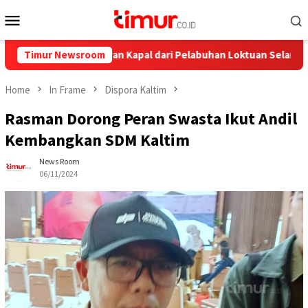
Skip
Mobile
to
Menu
content
, Ini Pelayaran Kapal dari Pelabuhan Loktuan Selama Juli 2026
Timur Newsroom
Home
In Frame
Dispora Kaltim
Rasman Dorong Peran Swasta Ikut Andil
Kembangkan SDM Kaltim
News Room
06/11/2024