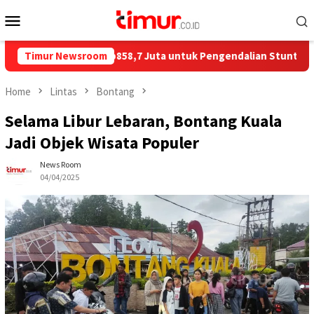
Skip
Mobile
to
Menu
content
 Salurkan Rp858,7 Juta untuk Pengendalian Stunting di Kota Bo
Timur Newsroom
Home
Lintas
Bontang
Selama Libur Lebaran, Bontang Kuala
Jadi Objek Wisata Populer
News Room
04/04/2025