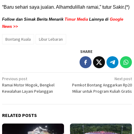
“Baru sehari saya jualan. Alhamdulillah ramai,” tutur Sakir.(*)
Follow dan Simak Berita Menarik
Timur Media
Lainnya di
Google
News >>
Bontang Kuala
Libur Lebaran
SHARE
Post
Previous post
Next post
Ramai Motor Mogok, Bengkel
Pemkot Bontang Anggarkan Rp20
navigation
Kewalahan Layani Pelanggan
Miliar untuk Program Kuliah Gratis
RELATED POSTS