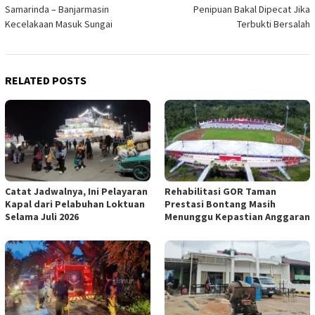
navigation
Samarinda – Banjarmasin
Penipuan Bakal Dipecat Jika
Kecelakaan Masuk Sungai
Terbukti Bersalah
RELATED POSTS
Catat Jadwalnya, Ini Pelayaran
Rehabilitasi GOR Taman
Kapal dari Pelabuhan Loktuan
Prestasi Bontang Masih
Selama Juli 2026
Menunggu Kepastian Anggaran