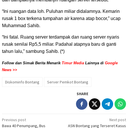
“Ini ruangan data loh. Puluhan miliar didalamnya. Kemarin
rusak 1 box terkena tumpahan air karena atap bocor,” ucap
Muhammad Sahib.
“Ini fatal. Ruang server terdampak dan ruang server nyaris
rusak senilai Rp5,5 miliar. Padahal atapnya baru di ganti
tahun lalu,” sambung Sahib. (*)
Follow dan Simak Berita Menarik
Timur Media
Lainnya di
Google
News >>
Diskominfo Bontang
Server Pemkot Bontang
SHARE
Post
Previous post
Next post
Bawa 40 Penumpang, Bus
ASN Bontang yang Terseret Kasus