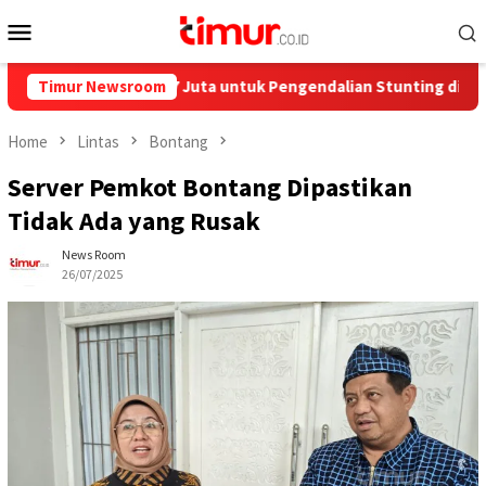
Skip
Mobile
to
Menu
content
rkan Rp858,7 Juta untuk Pengendalian Stunting di Kota Bontang
Timur Newsroom
Home
Lintas
Bontang
Server Pemkot Bontang Dipastikan
Tidak Ada yang Rusak
News Room
26/07/2025