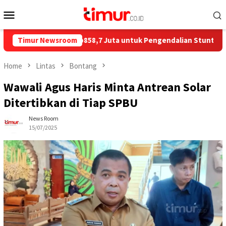
Skip
Mobile
to
Menu
content
 Salurkan Rp858,7 Juta untuk Pengendalian Stunting di Kota Bo
Timur Newsroom
Home
Lintas
Bontang
Wawali Agus Haris Minta Antrean Solar
Ditertibkan di Tiap SPBU
News Room
15/07/2025