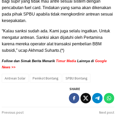
bagi supir yang tidak mau antre sesuai sistem dengan
pencabutan fuel card. Tindakan yang sama akan dikenakan
pada pihak SPBU apabila tidak mengkordinir antrean sesuai
kesepakatan.
“Kalau sanksi sudah ada. Kami juga selalu ingatkan. Untuk
mengatur antrean. Sanksi akan dijatuhi oleh Pertamina
karena mereka operator alat transaksi pembelian BBM
subsidi,” ucap Akhmad Suharto.(*)
Follow dan Simak Berita Menarik
Timur Media
Lainnya di
Google
News >>
Antrean Solar
Pemkot Bontang
SPBU Bontang
SHARE
Post
Previous post
Next post