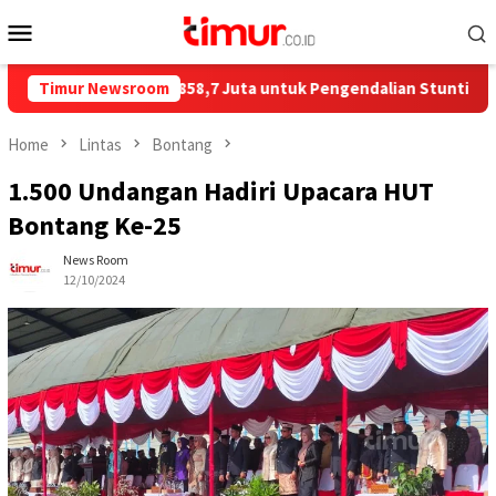
Skip
Mobile
to
Menu
content
 Salurkan Rp858,7 Juta untuk Pengendalian Stunting di Kota Bo
Timur Newsroom
Home
Lintas
Bontang
1.500 Undangan Hadiri Upacara HUT
Bontang Ke-25
News Room
12/10/2024