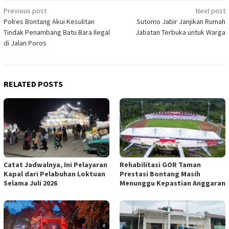
Post
Previous post
Next post
Polres Bontang Akui Kesulitan
Sutomo Jabir Janjikan Rumah
navigation
Tindak Penambang Batu Bara Ilegal
Jabatan Terbuka untuk Warga
di Jalan Poros
RELATED POSTS
Catat Jadwalnya, Ini Pelayaran
Rehabilitasi GOR Taman
Kapal dari Pelabuhan Loktuan
Prestasi Bontang Masih
Selama Juli 2026
Menunggu Kepastian Anggaran