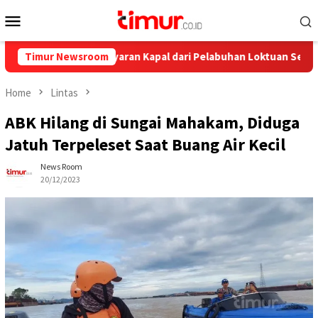
Skip
Mobile
to
Menu
content
ya, Ini Pelayaran Kapal dari Pelabuhan Loktuan Selama Juli 2026
Timur Newsroom
Home
Lintas
ABK Hilang di Sungai Mahakam, Diduga
Jatuh Terpeleset Saat Buang Air Kecil
News Room
20/12/2023