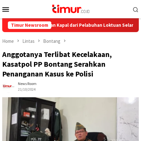
Skip
Mobile
to
Menu
content
, Ini Pelayaran Kapal dari Pelabuhan Loktuan Selama Juli 2026
Timur Newsroom
Home
Lintas
Bontang
Anggotanya Terlibat Kecelakaan,
Kasatpol PP Bontang Serahkan
Penanganan Kasus ke Polisi
News Room
21/10/2024