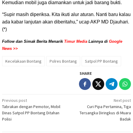
Kemudian mobil juga diamankan untuk jadi barang bukti.
“Supir masih diperiksa. Kita ikuti alur aturan. Nanti baru kalau
ada kabar lanjutan akan diberitahu,” ucap AKP MD Djauhari.
(*)
Follow dan Simak Berita Menarik
Timur Media
Lainnya di
Google
News >>
Kecelakaan Bontang
Polres Bontang
Satpol PP Bontang
SHARE
Post
Previous post
Next post
Tabrakan dengan Pemotor, Mobil
Curi Pipa Pertamina, Tiga
navigation
Dinas Satpol PP Bontang Ditahan
Tersangka Diringkus di Muara
Polisi
Badak