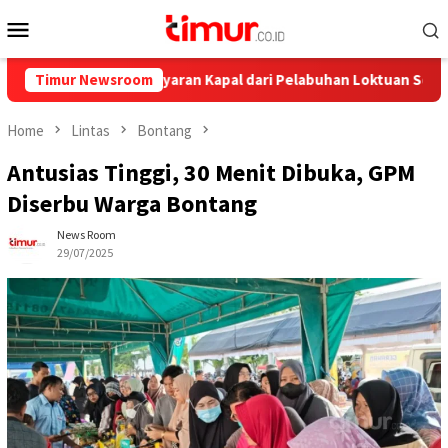
Skip
Mobile
to
Menu
content
lnya, Ini Pelayaran Kapal dari Pelabuhan Loktuan Selama Juli 202
Timur Newsroom
Home
Lintas
Bontang
Antusias Tinggi, 30 Menit Dibuka, GPM
Diserbu Warga Bontang
News Room
29/07/2025