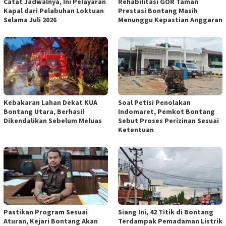
Catat Jadwalnya, Ini Pelayaran
Rehabilitasi GOR Taman
Kapal dari Pelabuhan Loktuan
Prestasi Bontang Masih
Selama Juli 2026
Menunggu Kepastian Anggaran
Kebakaran Lahan Dekat KUA
Soal Petisi Penolakan
Bontang Utara, Berhasil
Indomaret, Pemkot Bontang
Dikendalikan Sebelum Meluas
Sebut Proses Perizinan Sesuai
Ketentuan
Pastikan Program Sesuai
Siang Ini, 42 Titik di Bontang
Aturan, Kejari Bontang Akan
Terdampak Pemadaman Listrik