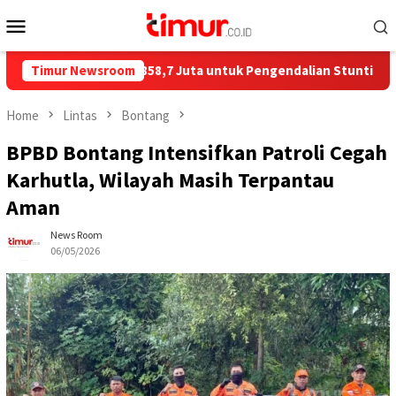
Skip
Mobile
to
Menu
content
 Salurkan Rp858,7 Juta untuk Pengendalian Stunting di Kota Bon
Timur Newsroom
Home
Lintas
Bontang
BPBD Bontang Intensifkan Patroli Cegah
Karhutla, Wilayah Masih Terpantau
Aman
News Room
06/05/2026