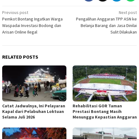
Post
Previous post
Next post
Pemkot Bontang Ingatkan Warga
Pengalihan Anggaran TPP ASN ke
navigation
Waspadai Investasi Bodong dan
Belanja Barang dan Jasa Dinilai
Arisan Online Ilegal
Sulit Dilakukan
RELATED POSTS
Catat Jadwalnya, Ini Pelayaran
Rehabilitasi GOR Taman
Kapal dari Pelabuhan Loktuan
Prestasi Bontang Masih
Selama Juli 2026
Menunggu Kepastian Anggaran