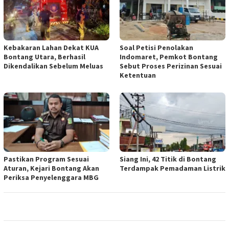
Kebakaran Lahan Dekat KUA
Soal Petisi Penolakan
Bontang Utara, Berhasil
Indomaret, Pemkot Bontang
Dikendalikan Sebelum Meluas
Sebut Proses Perizinan Sesuai
Ketentuan
Pastikan Program Sesuai
Siang Ini, 42 Titik di Bontang
Aturan, Kejari Bontang Akan
Terdampak Pemadaman Listrik
Periksa Penyelenggara MBG