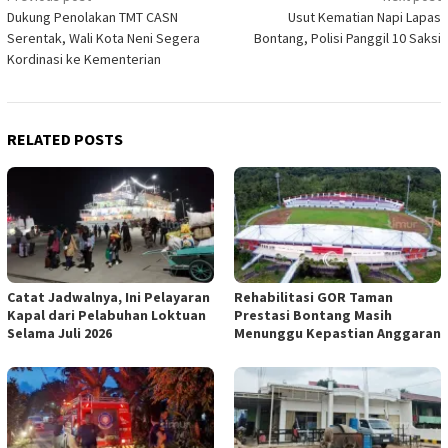
Dukung Penolakan TMT CASN
Usut Kematian Napi Lapas
navigation
Serentak, Wali Kota Neni Segera
Bontang, Polisi Panggil 10 Saksi
Kordinasi ke Kementerian
RELATED POSTS
Catat Jadwalnya, Ini Pelayaran
Rehabilitasi GOR Taman
Kapal dari Pelabuhan Loktuan
Prestasi Bontang Masih
Selama Juli 2026
Menunggu Kepastian Anggaran