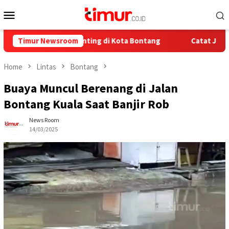
Skip
Mobile
to
Menu
content
ndalian Stunting di Kota Bontang
Timur Newsroom
Catat Jadwalnya, Ini 
Home
Lintas
Bontang
Buaya Muncul Berenang di Jalan
Bontang Kuala Saat Banjir Rob
News Room
14/03/2025