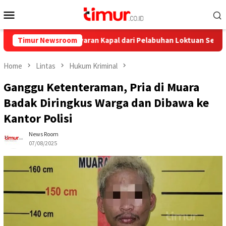
Skip
Mobile
to
Menu
content
nya, Ini Pelayaran Kapal dari Pelabuhan Loktuan Selama Juli 202
Timur Newsroom
Home
Lintas
Hukum Kriminal
Ganggu Ketenteraman, Pria di Muara
Badak Diringkus Warga dan Dibawa ke
Kantor Polisi
News Room
07/08/2025