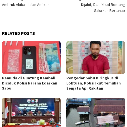
navigation
Ambruk Akibat Jalan Amblas
Dijahit, Disdikbud Bontang
Salurkan Bertahap
RELATED POSTS
Pemuda di Guntung Kembali
Pengedar Sabu Diringkus di
Diciduk Polisi karena Edarkan
Loktuan, Polisi Ikut Temukan
Sabu
Senjata Api Rakitan