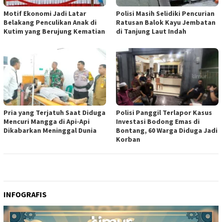
Motif Ekonomi Jadi Latar
Polisi Masih Selidiki Pencurian
Belakang Penculikan Anak di
Ratusan Balok Kayu Jembatan
Kutim yang Berujung Kematian
di Tanjung Laut Indah
Pria yang Terjatuh Saat Diduga
Polisi Panggil Terlapor Kasus
Mencuri Mangga di Api-Api
Investasi Bodong Emas di
Dikabarkan Meninggal Dunia
Bontang, 60 Warga Diduga Jadi
Korban
INFOGRAFIS