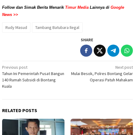
Follow dan Simak Berita Menarik
Timur Media
Lainnya di
Google
News >>
Rudy Masud
Tambang Batubara Ilegal
SHARE
Post
Previous post
Next post
Tahun Ini Pemerintah Pusat Bangun
Mulai Besok, Polres Bontang Gelar
navigation
140 Rumah Subsidi di Bontang
Operasi Patuh Mahakam
Kuala
RELATED POSTS