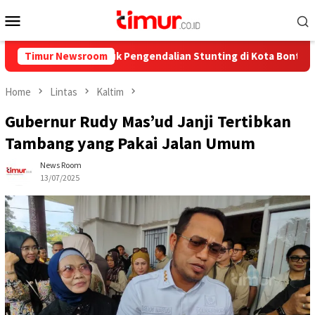
Skip
Mobile
to
Menu
content
8,7 Juta untuk Pengendalian Stunting di Kota Bontang
Timur Newsroom
C
Home
Lintas
Kaltim
Gubernur Rudy Mas’ud Janji Tertibkan
Tambang yang Pakai Jalan Umum
News Room
13/07/2025