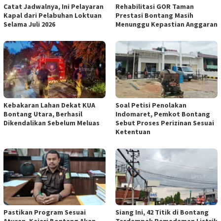
Catat Jadwalnya, Ini Pelayaran
Rehabilitasi GOR Taman
Kapal dari Pelabuhan Loktuan
Prestasi Bontang Masih
Selama Juli 2026
Menunggu Kepastian Anggaran
Kebakaran Lahan Dekat KUA
Soal Petisi Penolakan
Bontang Utara, Berhasil
Indomaret, Pemkot Bontang
Dikendalikan Sebelum Meluas
Sebut Proses Perizinan Sesuai
Ketentuan
Pastikan Program Sesuai
Siang Ini, 42 Titik di Bontang