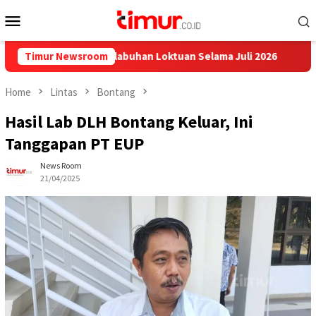
Skip
Mobile
to
Menu
content
 Kapal dari Pelabuhan Loktuan Selama Juli 2026
Timur Newsroom
Pupuk Kal
Home
Lintas
Bontang
Hasil Lab DLH Bontang Keluar, Ini
Tanggapan PT EUP
News Room
21/04/2025