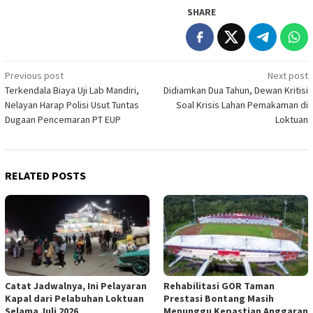
SHARE
Post
Previous post
Next post
Terkendala Biaya Uji Lab Mandiri,
Didiamkan Dua Tahun, Dewan Kritisi
navigation
Nelayan Harap Polisi Usut Tuntas
Soal Krisis Lahan Pemakaman di
Dugaan Pencemaran PT EUP
Loktuan
RELATED POSTS
Catat Jadwalnya, Ini Pelayaran
Rehabilitasi GOR Taman
Kapal dari Pelabuhan Loktuan
Prestasi Bontang Masih
Selama Juli 2026
Menunggu Kepastian Anggaran