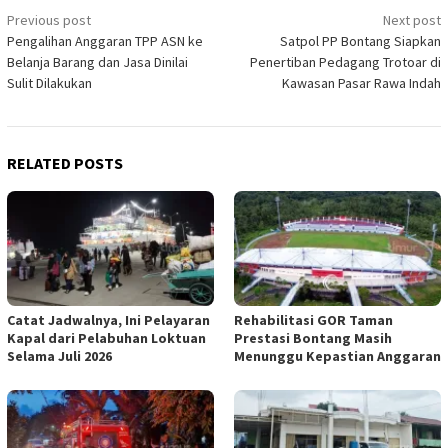
Post
Previous post
Next post
Pengalihan Anggaran TPP ASN ke
Satpol PP Bontang Siapkan
navigation
Belanja Barang dan Jasa Dinilai
Penertiban Pedagang Trotoar di
Sulit Dilakukan
Kawasan Pasar Rawa Indah
RELATED POSTS
Catat Jadwalnya, Ini Pelayaran
Rehabilitasi GOR Taman
Kapal dari Pelabuhan Loktuan
Prestasi Bontang Masih
Selama Juli 2026
Menunggu Kepastian Anggaran