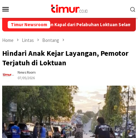
Skip
Mobile
to
Menu
content
 Ini Pelayaran Kapal dari Pelabuhan Loktuan Selama Juli 2026
Timur Newsroom
Home
Lintas
Bontang
Hindari Anak Kejar Layangan, Pemotor
Terjatuh di Loktuan
News Room
07/05/2026