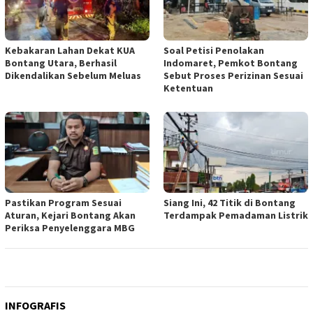
Kebakaran Lahan Dekat KUA
Soal Petisi Penolakan
Bontang Utara, Berhasil
Indomaret, Pemkot Bontang
Dikendalikan Sebelum Meluas
Sebut Proses Perizinan Sesuai
Ketentuan
Pastikan Program Sesuai
Siang Ini, 42 Titik di Bontang
Aturan, Kejari Bontang Akan
Terdampak Pemadaman Listrik
Periksa Penyelenggara MBG
INFOGRAFIS