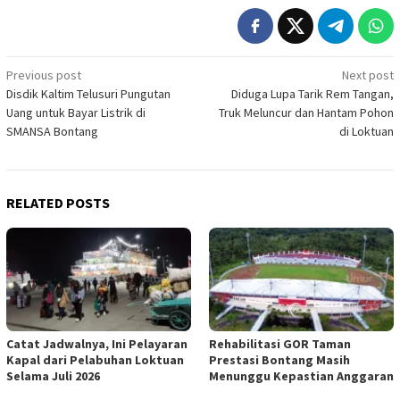
Post
Previous post
Next post
Disdik Kaltim Telusuri Pungutan
Diduga Lupa Tarik Rem Tangan,
navigation
Uang untuk Bayar Listrik di
Truk Meluncur dan Hantam Pohon
SMANSA Bontang
di Loktuan
RELATED POSTS
Catat Jadwalnya, Ini Pelayaran
Rehabilitasi GOR Taman
Kapal dari Pelabuhan Loktuan
Prestasi Bontang Masih
Selama Juli 2026
Menunggu Kepastian Anggaran