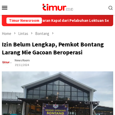
Skip
Mobile
to
Menu
content
nya, Ini Pelayaran Kapal dari Pelabuhan Loktuan Selama Juli 2026
Timur Newsroom
Home
Lintas
Bontang
Izin Belum Lengkap, Pemkot Bontang
Larang Mie Gacoan Beroperasi
News Room
19/11/2024