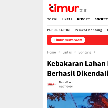
Skip
to
content
TOPIK
LINTAS
REPORT
SOCIETY
PUPUK KALTIM
Pemkot Bontang
Timur Newsroom
Home
Lintas
Bontang
Kebakaran Lahan 
Berhasil Dikenda
News Room
02/07/2026