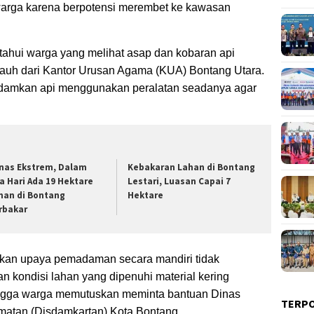
arga karena berpotensi merembet ke kawasan
ketahui warga yang melihat asap dan kobaran api
 jauh dari Kantor Urusan Agama (KUA) Bontang Utara.
amkan api menggunakan peralatan seadanya agar
nas Ekstrem, Dalam
Kebakaran Lahan di Bontang
a Hari Ada 19 Hektare
Lestari, Luasan Capai 7
han di Bontang
Hektare
rbakar
akan upaya pemadaman secara mandiri tidak
 kondisi lahan yang dipenuhi material kering
ngga warga memutuskan meminta bantuan Dinas
TERP
tan (Disdamkartan) Kota Bontang.