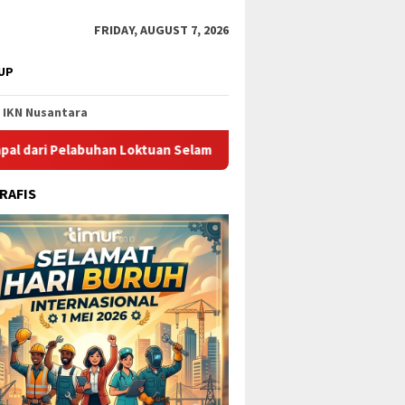
FRIDAY, AUGUST 7, 2026
UP
IKN Nusantara
elabuhan Loktuan Selama Juli 2026
Pupuk Kaltim Raih Pen
RAFIS