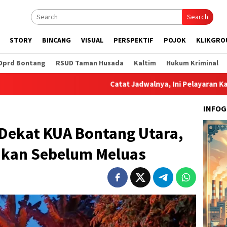
Search
STORY
BINCANG
VISUAL
PERSPEKTIF
POJOK
KLIKGRO
Dprd Bontang
RSUD Taman Husada
Kaltim
Hukum Kriminal
Catat Jadwalnya, Ini Pelayaran Kapal dari P
INFOG
Dekat KUA Bontang Utara,
likan Sebelum Meluas