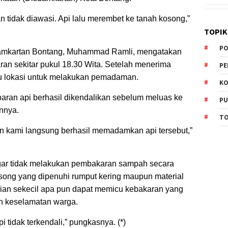
 tidak diawasi. Api lalu merembet ke tanah kosong,”
TOPIK
PO
mkartan Bontang, Muhammad Ramli, mengatakan
an sekitar pukul 18.30 Wita. Setelah menerima
PE
ju lokasi untuk melakukan pemadaman.
KO
aran api berhasil dikendalikan sebelum meluas ke
PU
nnya.
TO
n kami langsung berhasil memadamkan api tersebut,”
gar tidak melakukan pembakaran sampah secara
song yang dipenuhi rumput kering maupun material
aian sekecil apa pun dapat memicu kebakaran yang
 keselamatan warga.
 tidak terkendali,” pungkasnya. (*)