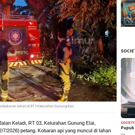
SOCIE
akaran lahan di RT 3 Kelurahan Gunung Elai.
 Jalan Keladi, RT 03, Kelurahan Gunung Elai,
SOCIETY
Pupuk 
/7/2026) petang. Kobaran api yang muncul di lahan
…