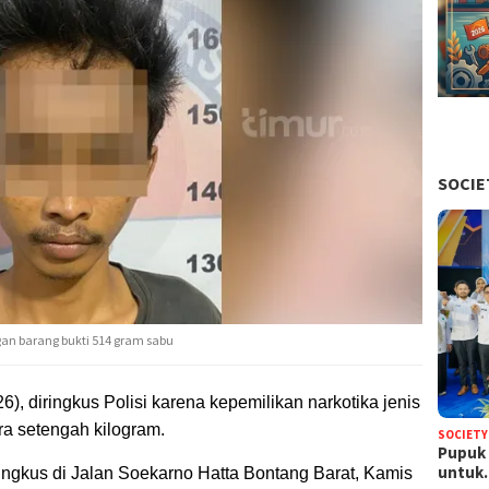
SOCIE
an barang bukti 514 gram sabu
26), diringkus Polisi karena kepemilikan narkotika jenis
ra setengah kilogram.
SOCIETY
Pupuk 
untu
ringkus di Jalan Soekarno Hatta Bontang Barat, Kamis