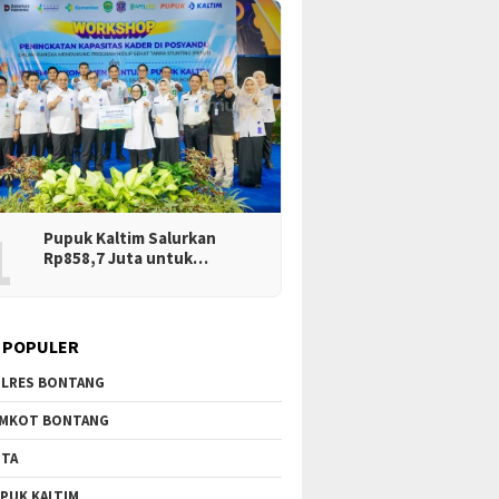
1
Pupuk Kaltim Salurkan
Rp858,7 Juta untuk…
 POPULER
LRES BONTANG
MKOT BONTANG
TA
PUK KALTIM