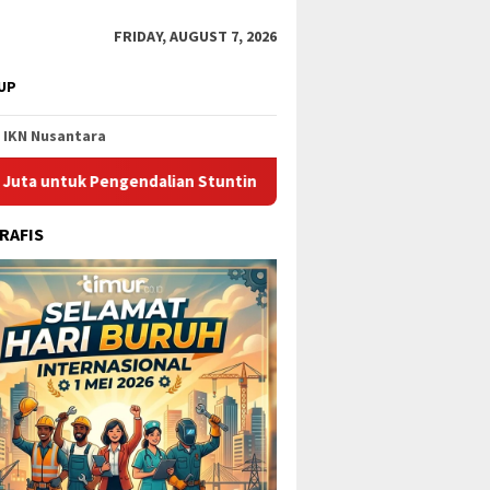
FRIDAY, AUGUST 7, 2026
UP
IKN Nusantara
Pengendalian Stunting di Kota Bontang
Catat Jadwalnya,
RAFIS