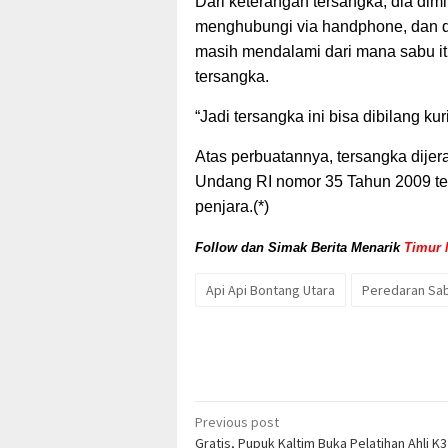
Dari keterangan tersangka, dia di
menghubungi via handphone, dan di
masih mendalami dari mana sabu i
tersangka.
“Jadi tersangka ini bisa dibilang ku
Atas perbuatannya, tersangka dijera
Undang RI nomor 35 Tahun 2009 te
penjara.(*)
Follow dan Simak Berita Menarik
Timur 
Api Api Bontang Utara
Peredaran Sa
Post
Previous post
Gratis, Pupuk Kaltim Buka Pelatihan Ahli 