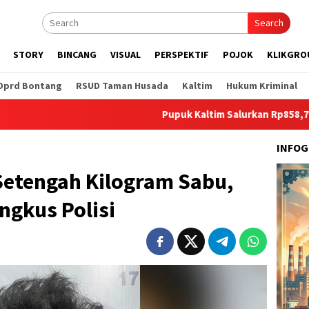
Search
STORY
BINCANG
VISUAL
PERSPEKTIF
POJOK
KLIKGRO
Dprd Bontang
RSUD Taman Husada
Kaltim
Hukum Kriminal
Pupuk Kaltim Salurkan Rp858,7 Juta untuk 
INFOG
etengah Kilogram Sabu,
ngkus Polisi