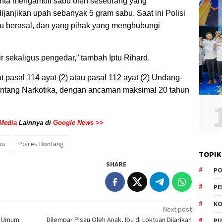
minta mengambil sabu oleh seseorang yang
janjikan upah sebanyak 5 gram sabu. Saat ini Polisi
tu berasal, dan yang pihak yang menghubungi
rir sekaligus pengedar,” tambah Iptu Rihard.
t pasal 114 ayat (2) atau pasal 112 ayat (2) Undang-
ntang Narkotika, dengan ancaman maksimal 20 tahun
Media
Lainnya di
Google News >>
bu
Polres Bontang
TOPIK
SHARE
PO
PE
KO
Next post
K3 Umum
Dilempar Pisau Oleh Anak, Ibu di Loktuan Dilarikan
PU