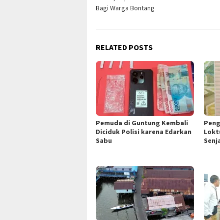
navigation
Bagi Warga Bontang
RELATED POSTS
Pemuda di Guntung Kembali
Peng
Diciduk Polisi karena Edarkan
Lokt
Sabu
Senj