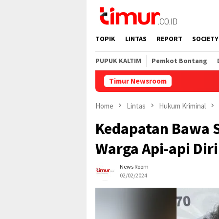
Skip
to
content
TOPIK
LINTAS
REPORT
SOCIETY
PUPUK KALTIM
Pemkot Bontang
Timur Newsroom
Home
Lintas
Hukum Kriminal
Kedapatan Bawa S
Warga Api-api Diri
News Room
02/02/2024