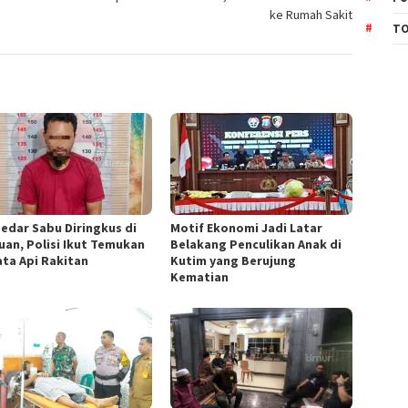
ke Rumah Sakit
TO
edar Sabu Diringkus di
Motif Ekonomi Jadi Latar
uan, Polisi Ikut Temukan
Belakang Penculikan Anak di
ata Api Rakitan
Kutim yang Berujung
Kematian