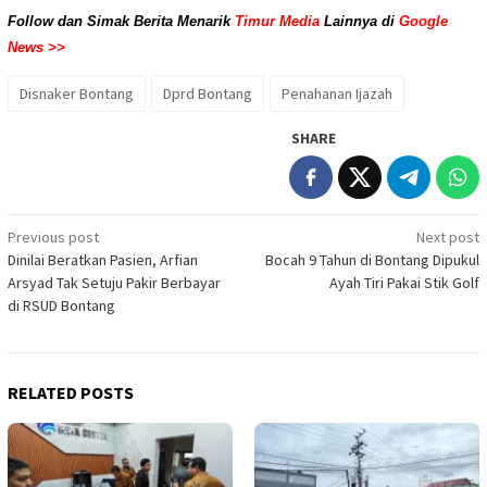
Follow dan Simak Berita Menarik
Timur Media
Lainnya di
Google
News >>
Disnaker Bontang
Dprd Bontang
Penahanan Ijazah
SHARE
Post
Previous post
Next post
Dinilai Beratkan Pasien, Arfian
Bocah 9 Tahun di Bontang Dipukul
navigation
Arsyad Tak Setuju Pakir Berbayar
Ayah Tiri Pakai Stik Golf
di RSUD Bontang
RELATED POSTS