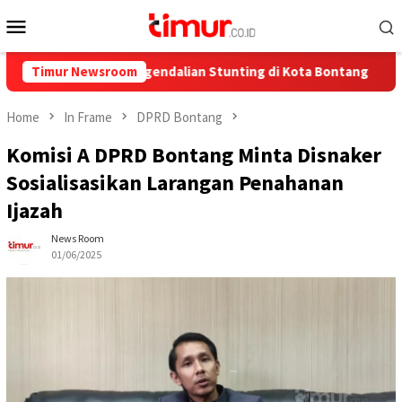
Skip
Mobile
to
Menu
content
a untuk Pengendalian Stunting di Kota Bontang
Timur Newsroom
Catat Ja
Home
In Frame
DPRD Bontang
Komisi A DPRD Bontang Minta Disnaker
Sosialisasikan Larangan Penahanan
Ijazah
News Room
01/06/2025