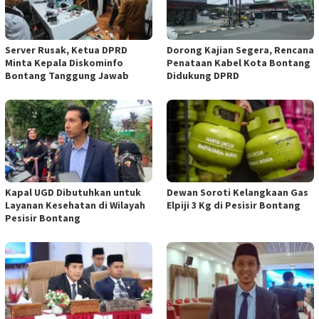
Server Rusak, Ketua DPRD
Dorong Kajian Segera, Rencana
Minta Kepala Diskominfo
Penataan Kabel Kota Bontang
Bontang Tanggung Jawab
Didukung DPRD
Kapal UGD Dibutuhkan untuk
Dewan Soroti Kelangkaan Gas
Layanan Kesehatan di Wilayah
Elpiji 3 Kg di Pesisir Bontang
Pesisir Bontang