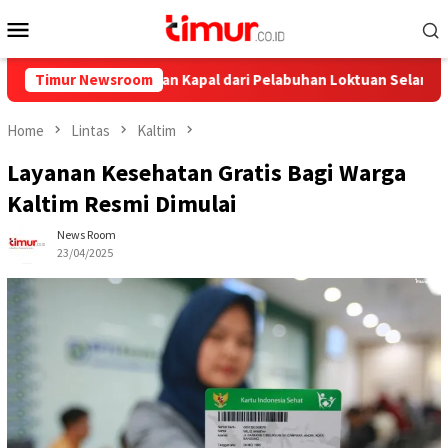
Skip
Mobile
to
Menu
content
ya, Ini Pelayaran Kapal dari Pelabuhan Loktuan Selama Juli 2026
Timur Newsroom
Home
Lintas
Kaltim
Layanan Kesehatan Gratis Bagi Warga
Kaltim Resmi Dimulai
News Room
23/04/2025