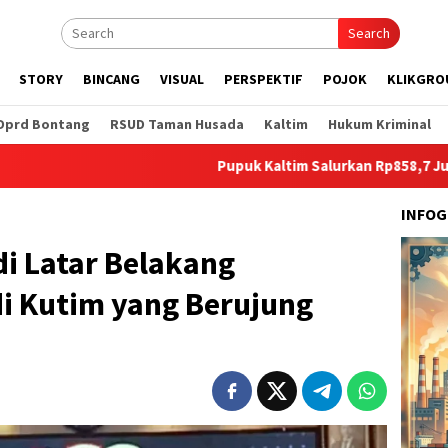
Search
STORY
BINCANG
VISUAL
PERSPEKTIF
POJOK
KLIKGRO
Dprd Bontang
RSUD Taman Husada
Kaltim
Hukum Kriminal
Pupuk Kaltim Salurkan Rp858,7 Juta untuk Pengen
INFOG
i Latar Belakang
di Kutim yang Berujung