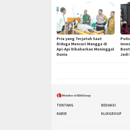
Pria yang Terjatuh Saat
Poli
Diduga Mencuri Mangga di
Inve
Api-Api Dikabarkan Meninggal
Bont
Dunia
Jadi
TENTANG
REDAKSI
KARIR
KLIKGROUP