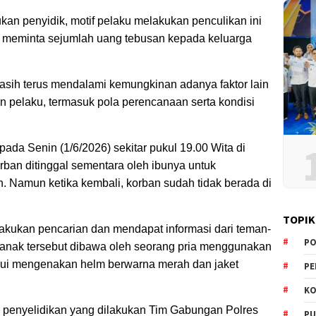
ukan penyidik, motif pelaku melakukan penculikan ini
 meminta sejumlah uang tebusan kepada keluarga
masih terus mendalami kemungkinan adanya faktor lain
an pelaku, termasuk pola perencanaan serta kondisi
 pada Senin (1/6/2026) sekitar pukul 19.00 Wita di
orban ditinggal sementara oleh ibunya untuk
 Namun ketika kembali, korban sudah tidak berada di
TOPIK
akukan pencarian dan mendapat informasi dari teman-
PO
 anak tersebut dibawa oleh seorang pria menggunakan
ahui mengenakan helm berwarna merah dan jaket
PE
KO
wal penyelidikan yang dilakukan Tim Gabungan Polres
PU