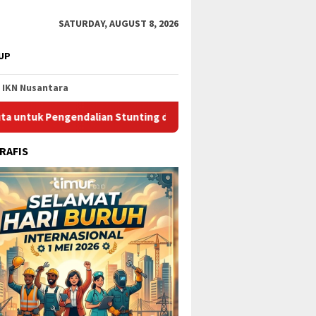
SATURDAY, AUGUST 8, 2026
UP
IKN Nusantara
dalian Stunting di Kota Bontang
Catat Jadwalnya, Ini Pe
RAFIS