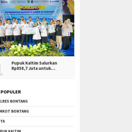
1
Pupuk Kaltim Salurkan
Rp858,7 Juta untuk…
 POPULER
LRES BONTANG
MKOT BONTANG
TA
PUK KALTIM