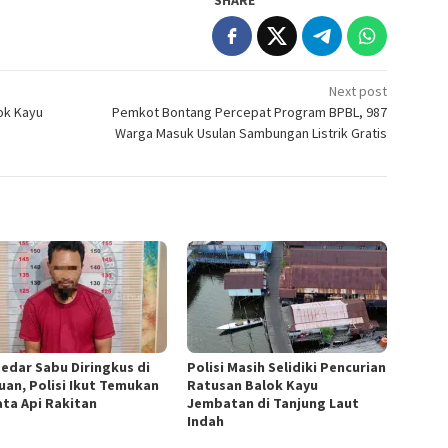
Next post
lok Kayu
Pemkot Bontang Percepat Program BPBL, 987
Warga Masuk Usulan Sambungan Listrik Gratis
edar Sabu Diringkus di
Polisi Masih Selidiki Pencurian
uan, Polisi Ikut Temukan
Ratusan Balok Kayu
ata Api Rakitan
Jembatan di Tanjung Laut
Indah