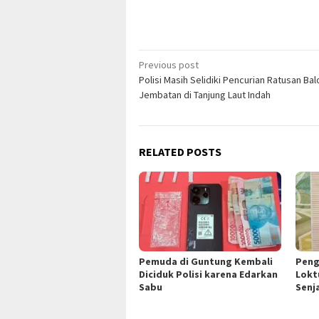
Post
Previous post
Polisi Masih Selidiki Pencurian Ratusan Ba
navigation
Jembatan di Tanjung Laut Indah
RELATED POSTS
Pemuda di Guntung Kembali
Peng
Diciduk Polisi karena Edarkan
Lokt
Sabu
Senj