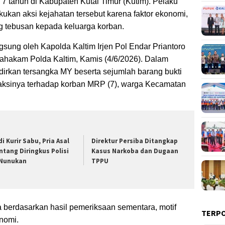
7 tahun di Kabupaten Kutai Timur (Kutim). Pelaku
kukan aksi kejahatan tersebut karena faktor ekonomi,
 tebusan kepada keluarga korban.
sung oleh Kapolda Kaltim Irjen Pol Endar Priantoro
ahakam Polda Kaltim, Kamis (4/6/2026). Dalam
dirkan tersangka MY beserta sejumlah barang bukti
aksinya terhadap korban MRP (7), warga Kecamatan
di Kurir Sabu, Pria Asal
Direktur Persiba Ditangkap
ntang Diringkus Polisi
Kasus Narkoba dan Dugaan
 Nunukan
TPPU
berdasarkan hasil pemeriksaan sementara, motif
TERP
nomi.