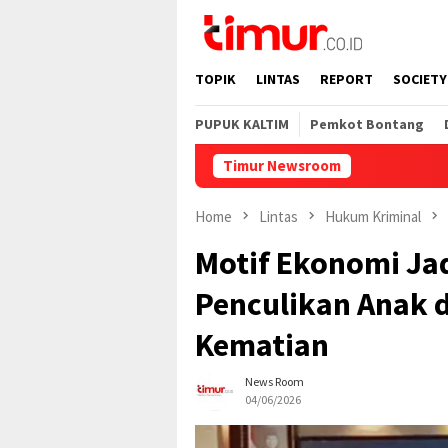
Skip
to
content
TOPIK
LINTAS
REPORT
SOCIETY
PUPUK KALTIM
Pemkot Bontang
Timur Newsroom
Home
Lintas
Hukum Kriminal
Motif Ekonomi Jad
Penculikan Anak 
Kematian
News Room
04/06/2026