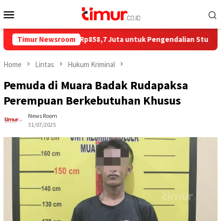
Skip
Mobile
to
Menu
content
tim Salurkan Rp858,7 Juta untuk Pengendalian Stunting di Kota
Timur Newsroom
Home
Lintas
Hukum Kriminal
Pemuda di Muara Badak Rudapaksa
Perempuan Berkebutuhan Khusus
News Room
31/07/2025