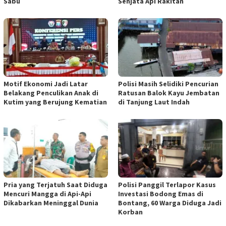
Sabu
Senjata Api Rakitan
Motif Ekonomi Jadi Latar
Polisi Masih Selidiki Pencurian
Belakang Penculikan Anak di
Ratusan Balok Kayu Jembatan
Kutim yang Berujung Kematian
di Tanjung Laut Indah
Pria yang Terjatuh Saat Diduga
Polisi Panggil Terlapor Kasus
Mencuri Mangga di Api-Api
Investasi Bodong Emas di
Dikabarkan Meninggal Dunia
Bontang, 60 Warga Diduga Jadi
Korban