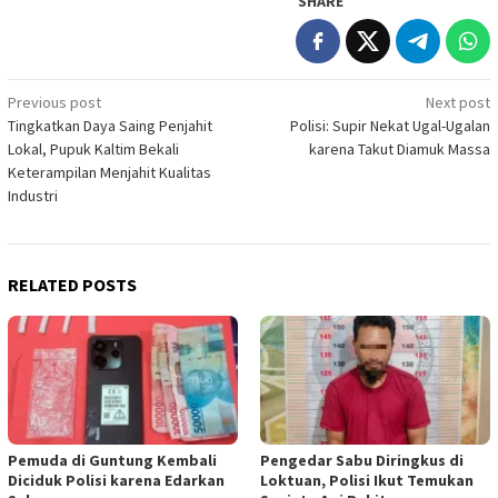
SHARE
Post
Previous post
Next post
Tingkatkan Daya Saing Penjahit
Polisi: Supir Nekat Ugal-Ugalan
navigation
Lokal, Pupuk Kaltim Bekali
karena Takut Diamuk Massa
Keterampilan Menjahit Kualitas
Industri
RELATED POSTS
Pemuda di Guntung Kembali
Pengedar Sabu Diringkus di
Diciduk Polisi karena Edarkan
Loktuan, Polisi Ikut Temukan