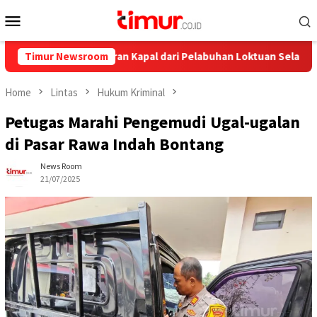
Skip
Mobile
to
Menu
content
nya, Ini Pelayaran Kapal dari Pelabuhan Loktuan Selama Juli 2026
Timur Newsroom
Home
Lintas
Hukum Kriminal
Petugas Marahi Pengemudi Ugal-ugalan
di Pasar Rawa Indah Bontang
News Room
21/07/2025