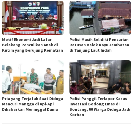
Motif Ekonomi Jadi Latar
Polisi Masih Selidiki Pencurian
Belakang Penculikan Anak di
Ratusan Balok Kayu Jembatan
Kutim yang Berujung Kematian
di Tanjung Laut Indah
Pria yang Terjatuh Saat Diduga
Polisi Panggil Terlapor Kasus
Mencuri Mangga di Api-Api
Investasi Bodong Emas di
Dikabarkan Meninggal Dunia
Bontang, 60 Warga Diduga Jadi
Korban