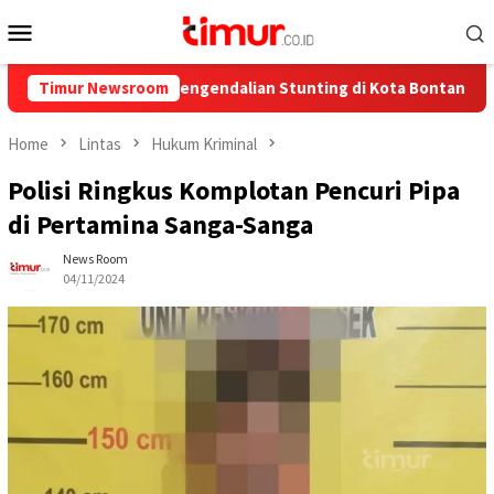
Skip
Mobile
to
Menu
content
 Juta untuk Pengendalian Stunting di Kota Bontang
Timur Newsroom
Catat
Home
Lintas
Hukum Kriminal
Polisi Ringkus Komplotan Pencuri Pipa
di Pertamina Sanga-Sanga
News Room
04/11/2024