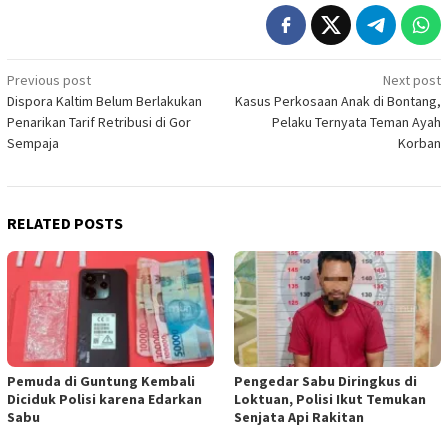
Post
Previous post
Next post
Dispora Kaltim Belum Berlakukan
Kasus Perkosaan Anak di Bontang,
navigation
Penarikan Tarif Retribusi di Gor
Pelaku Ternyata Teman Ayah
Sempaja
Korban
RELATED POSTS
Pemuda di Guntung Kembali
Pengedar Sabu Diringkus di
Diciduk Polisi karena Edarkan
Loktuan, Polisi Ikut Temukan
Sabu
Senjata Api Rakitan