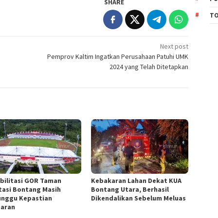
SHARE
TO
Next post
Pemprov Kaltim Ingatkan Perusahaan Patuhi UMK
2024 yang Telah Ditetapkan
bilitasi GOR Taman
Kebakaran Lahan Dekat KUA
tasi Bontang Masih
Bontang Utara, Berhasil
nggu Kepastian
Dikendalikan Sebelum Meluas
aran