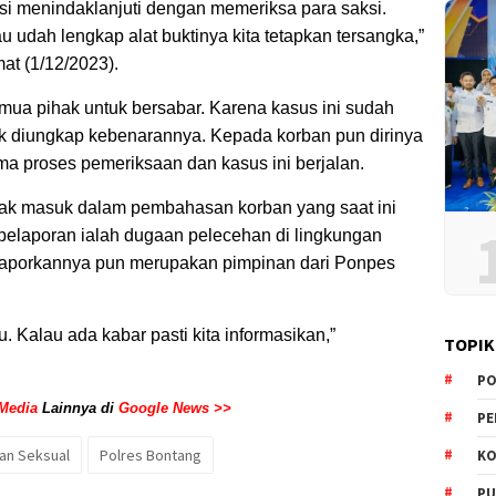
lisi menindaklanjuti dengan memeriksa para saksi.
au udah lengkap alat buktinya kita tetapkan tersangka,”
at (1/12/2023).
semua pihak untuk bersabar. Karena kasus ini sudah
uk diungkap kebenarannya. Kepada korban pun dirinya
ma proses pemeriksaan dan kasus ini berjalan.
ak masuk dalam pembahasan korban yang saat ini
 pelaporan ialah dugaan pelecehan di lingkungan
laporkannya pun merupakan pimpinan dari Ponpes
u. Kalau ada kabar pasti kita informasikan,”
TOPIK
PO
Media
Lainnya di
Google News >>
PE
an Seksual
Polres Bontang
KO
PU