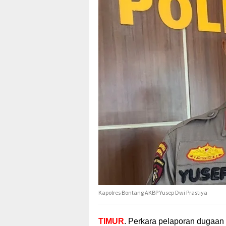
Kapolres Bontang AKBP Yusep Dwi Prastiya
TIMUR
. Perkara pelaporan dugaan 