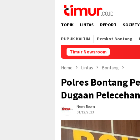
Skip
to
content
TOPIK
LINTAS
REPORT
SOCIETY
PUPUK KALTIM
Pemkot Bontang
Timur Newsroom
P
Home
Lintas
Bontang
Polres Bontang Pe
Dugaan Pelecehan
News Room
01/12/2023