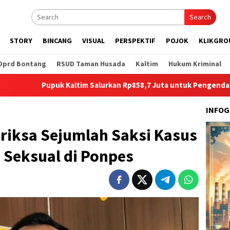
Search
STORY
BINCANG
VISUAL
PERSPEKTIF
POJOK
KLIKGRO
Dprd Bontang
RSUD Taman Husada
Kaltim
Hukum Kriminal
upuk Kaltim Salurkan Rp858,7 Juta untuk Pengendalian Stunting 
INFOG
riksa Sejumlah Saksi Kasus
 Seksual di Ponpes