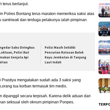
 terus berlanjut.
im Polres Bontang terus maraton memeriksa saksi atas
 santriwati dan terduga pelakunya ialah pimpinan
ngedar Sabu Diringkus
Polisi Masih Selidiki
Loktuan, Polisi Ikut
Pencurian Ratusan Balok
mukan Senjata Api
Kayu Jembatan di Tanjung
kitan
Laut Indah
Prastiya mengatakan sudah ada 3 saksi yang
an,orang tua korban termasuk tim medis.
n dipanggil secara terpisah. Karena delik aduan dari
ehan seksual oleh oknum pimpinan Ponpes.
TERP