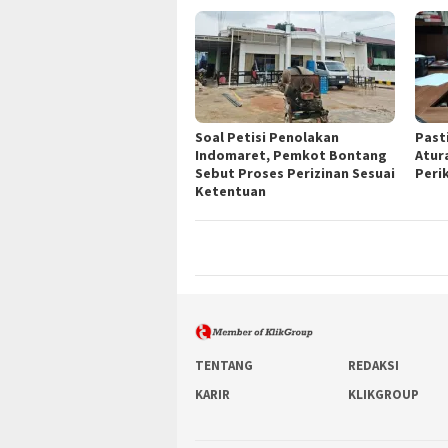
Soal Petisi Penolakan
Past
Indomaret, Pemkot Bontang
Atur
Sebut Proses Perizinan Sesuai
Peri
Ketentuan
TENTANG
REDAKSI
KARIR
KLIKGROUP