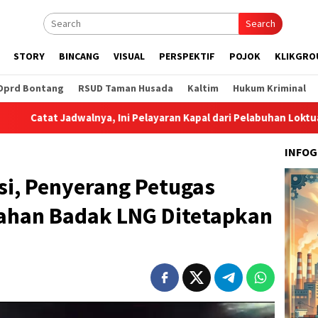
Search
STORY
BINCANG
VISUAL
PERSPEKTIF
POJOK
KLIKGRO
Dprd Bontang
RSUD Taman Husada
Kaltim
Hukum Kriminal
Jadwalnya, Ini Pelayaran Kapal dari Pelabuhan Loktuan Selama Jul
INFOG
si, Penyerang Petugas
han Badak LNG Ditetapkan