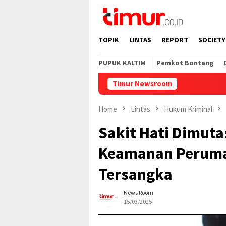
Skip
to
content
TOPIK
LINTAS
REPORT
SOCIETY
PUPUK KALTIM
Pemkot Bontang
Timur Newsroom
Catat 
Home
Lintas
Hukum Kriminal
Sakit Hati Dimuta
Keamanan Peruma
Tersangka
News Room
15/03/2025