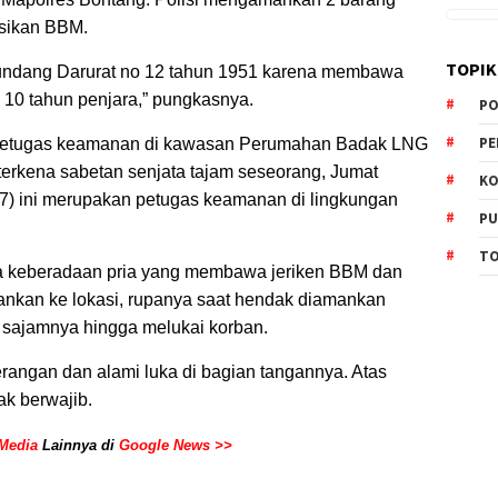
isikan BBM.
TOPIK
undang Darurat no 12 tahun 1951 karena membawa
10 tahun penjara,” pungkasnya.
PO
PE
 petugas keamanan di kawasan Perumahan Badak LNG
i terkena sabetan senjata tajam seseorang, Jumat
KO
(47) ini merupakan petugas keamanan di lingkungan
PU
TO
iga keberadaan pria yang membawa jeriken BBM dan
nkan ke lokasi, rupanya saat hendak diamankan
sajamnya hingga melukai korban.
erangan dan alami luka di bagian tangannya. Atas
ak berwajib.
Media
Lainnya di
Google News >>