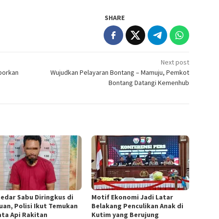
SHARE
Next post
aporkan
Wujudkan Pelayaran Bontang – Mamuju, Pemkot
Bontang Datangi Kemenhub
edar Sabu Diringkus di
Motif Ekonomi Jadi Latar
uan, Polisi Ikut Temukan
Belakang Penculikan Anak di
ata Api Rakitan
Kutim yang Berujung