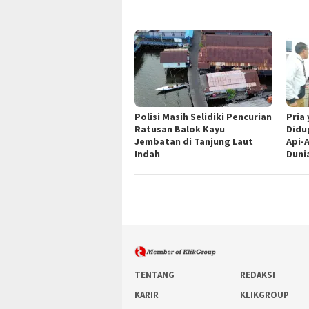
Polisi Masih Selidiki Pencurian
Pria
Ratusan Balok Kayu
Didu
Jembatan di Tanjung Laut
Api-
Indah
Duni
TENTANG
REDAKSI
KARIR
KLIKGROUP