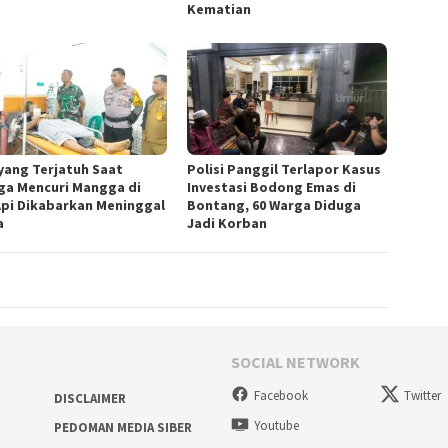
Kematian
 yang Terjatuh Saat
Polisi Panggil Terlapor Kasus
ga Mencuri Mangga di
Investasi Bodong Emas di
Api Dikabarkan Meninggal
Bontang, 60 Warga Diduga
a
Jadi Korban
SOCIAL NETWORK
Facebook
Twitter
DISCLAIMER
Youtube
PEDOMAN MEDIA SIBER