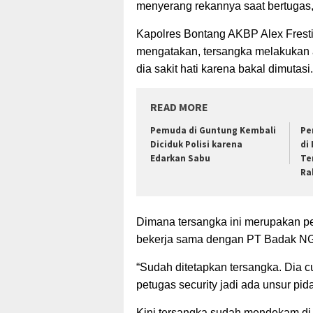
menyerang rekannya saat bertugas, 
Kapolres Bontang AKBP Alex Frest
mengatakan, tersangka melakukan akt
dia sakit hati karena bakal dimutasi.
READ MORE
Pemuda di Guntung Kembali
Pe
Diciduk Polisi karena
di 
Edarkan Sabu
Te
Ra
Dimana tersangka ini merupakan pe
bekerja sama dengan PT Badak NG
“Sudah ditetapkan tersangka. Dia cu
petugas security jadi ada unsur pi
Kini tersangka sudah mendekam di