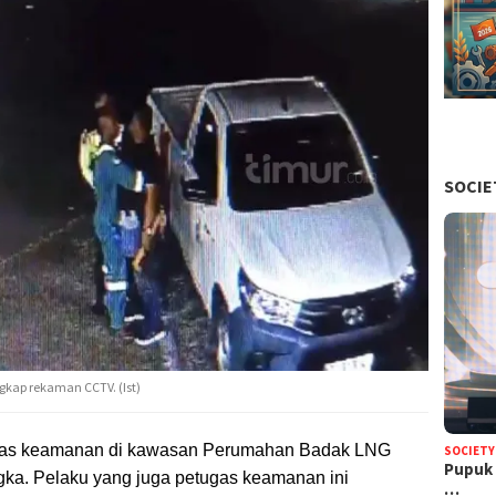
SOCIE
gkap rekaman CCTV. (Ist)
ugas keamanan di kawasan Perumahan Badak LNG
SOCIETY
Pupuk 
angka. Pelaku yang juga petugas keamanan ini
…