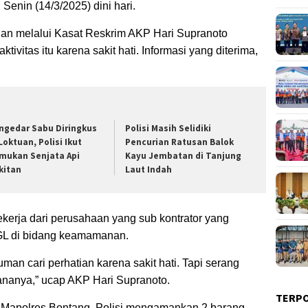
Senin (14/3/2025) dini hari.
ian melalui Kasat Reskrim AKP Hari Supranoto
ivitas itu karena sakit hati. Informasi yang diterima,
ngedar Sabu Diringkus
Polisi Masih Selidiki
Loktuan, Polisi Ikut
Pencurian Ratusan Balok
mukan Senjata Api
Kayu Jembatan di Tanjung
kitan
Laut Indah
kerja dari perusahaan yang sub kontrator yang
L di bidang keamamanan.
man cari perhatian karena sakit hati. Tapi serang
dananya,” ucap AKP Hari Supranoto.
TERP
 Mapolres Bontang. Polisi mengamankan 2 barang