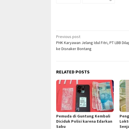
Post
Previous post
PHK Karyawan Jelang Idul Fitri, PT LBB Dil
navigation
ke Disnaker Bontang
RELATED POSTS
Pemuda di Guntung Kembali
Peng
Diciduk Polisi karena Edarkan
Lokt
Sabu
Senj